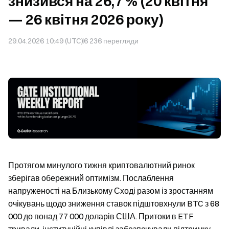
знизився на 26,7 % (20 квітня
— 26 квітня 2026 року)
29.04.2026 10:49 (UTC)
6 236
перегляди
Протягом минулого тижня криптовалютний ринок
зберігав обережний оптимізм. Послаблення
напруженості на Близькому Сході разом із зростанням
очікувань щодо зниження ставок підштовхнули BTC з 68
000 до понад 77 000 доларів США. Притоки в ETF
тривали, інституційні купівлі забезпечували підтримку.