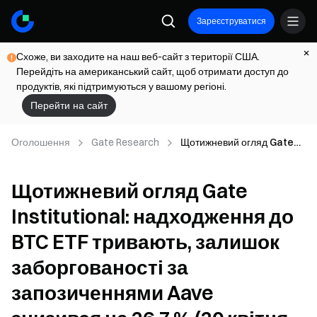
Зареєструватися
Схоже, ви заходите на наш веб-сайт з території США.
Перейдіть на американський сайт, щоб отримати доступ до
продуктів, які підтримуються у вашому регіоні.
Перейти на сайт
Оголошення
Gate Research
Щотижневий огляд Gate
Institutional: надходження
до BTC ETF тривають,
Щотижневий огляд Gate
залишок заборгованості за
запозиченнями Aave
Institutional: надходження до
знизився на 26,7 % (20
квітня — 26 квітня 2026
BTC ETF тривають, залишок
року)
заборгованості за
запозиченнями Aave