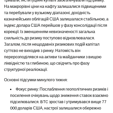
На макрорівні ціни на нафту залишалися підвищеними
та перебували у вузькому діапазоні, дохідність
казначейських облігацій США залишалася стабільною, а
індекс долара США перейшов у фазу консолідації після
корекції. Із зменшенням невизначеності загальна
схильність до ризику поступово відновлювалася.
Загалом, після нещодавніх ризикових подій капітал
суттєво не виходив з ринку. Натомість він
перерозподілявся на активи та майданчики з вищою
ліквідністю та глибиною, що свідчить про фазу
структурної реаліокації.
Основні підсумки минулого тижня:
Фокус ринку: Послаблення геополітичних ризиків і
посилення очікувань щодо зниження ставок взаємно
підсилювалися. BTC зростав і утримувався вище 77
000 доларів США, настрої залишалися обережно