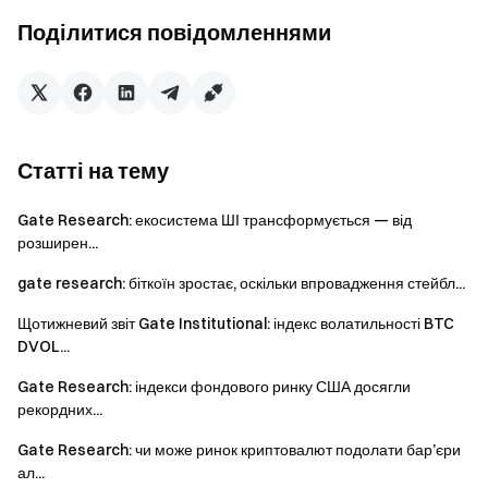
Spark.
Поділитися повідомленнями
Деривативи: Ставки фінансування BTC
залишалися від’ємними, тоді як ціна утримувалася
на підвищених рівнях. Переважали шорт-позиції,
зберігалася ймовірність сквізу. Обсяги опціонів і
передбачувана волатильність зросли, а термінова
Статті на тему
структура вирівнялася.
Інституційні оновлення: Спотова торгівля й надалі
Gate Research: екосистема ШІ трансформується — від
випереджала ринок, а деривативи зберігали
розширен...
стабільну перевагу. Протягом тижня було додано
gate research: біткоїн зростає, оскільки впровадження стейбл...
понад 30 нових інституційних можливостей. Обсяг
торгів і активи CrossEx досягли нових максимумів,
Щотижневий звіт Gate Institutional: індекс волатильності BTC
DVOL...
кілька інституцій застосовували стратегії арбітражу
між біржами та хеджування. Торгова система 3.0
Gate Research: індекси фондового ринку США досягли
наближається до запуску: SBE та BBO в реальному
рекордних...
часі вже впроваджені, що підвищує ефективність
Gate Research: чи може ринок криптовалют подолати бар’єри
виконання та якість даних. Банківські канали та
ал...
комплаєнс-інфраструктура продовжували