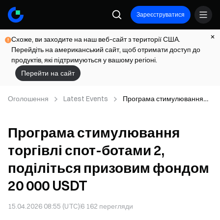
Зареєструватися
Схоже, ви заходите на наш веб-сайт з території США.
Перейдіть на американський сайт, щоб отримати доступ до
продуктів, які підтримуються у вашому регіоні.
Перейти на сайт
Оголошення
Latest Events
Програма стимулювання
торгівлі спот-ботами 2,
поділіться призовим
Програма стимулювання
фондом 20 000 USDT
торгівлі спот-ботами 2,
поділіться призовим фондом
20 000 USDT
15.04.2026 08:55 (UTC)
6 162
перегляди