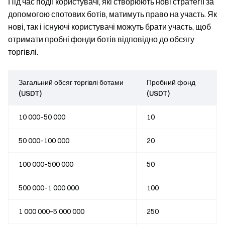
Під час події користувачі, які створюють нові стратегії за
допомогою спотових ботів, матимуть право на участь. Як
нові, так і існуючі користувачі можуть брати участь, щоб
отримати пробні фонди ботів відповідно до обсягу
торгівлі.
Загальний обсяг торгівлі ботами
Пробний фонд
(USDT)
(USDT)
10 000–50 000
10
50 000–100 000
20
100 000–500 000
50
500 000–1 000 000
100
1 000 000–5 000 000
250