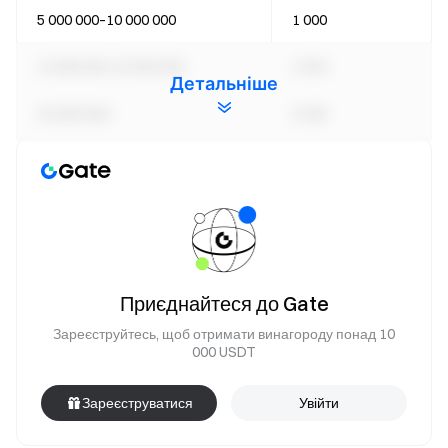
5 000 000–10 000 000
1 000
10 000 000–20 000 000
2 500
Детальніше
20 000 000+
5 000
Подія 2: Щоденний бонус за чек-ін
Протягом періоду події користувачі, які безперервно
запускають сіткові торгові боти, отримають додаткові
пробні фонди ботів відповідно до тривалості участі.
Приєднайтеся до Gate
Послідовні торгові дні
Бонус пробного фонду
Зареєструйтесь, щоб отримати винагороду понад 10
000 USDT
3
5%
Зареєструватися
Увійти
5
8%