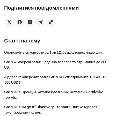
7
10%
Поділитися повідомленнями
10
20%
14
30%
Статті на тему
20
50%
Опановуйте сіткові боти за 1 хв 12, безкоштовно, лише для...
30
100%
Gate Ф'ючерсні бали: щоденна торгівля та отримання до 200
US...
Правила:
Аірдроп ф'ючерсних балів Gate №128: отримайте 12 GUSD і
Під час події виконуйте угоди з Gate Ботами та
100 USDT
дотримуйтесь вимог завдання, щоб отримати
Gate DEX Преміум-каталог ювелірних металів «Carnival»:
відповідні пробні фонди ботів.
торгуй...
Визначення чек-іну: протягом періоду події акаунт
Gate DEX «Age of Discovery Treasure Hunt»: торгівля
бота вважається зареєстрованим, якщо працює
токенізованими ф’юч...