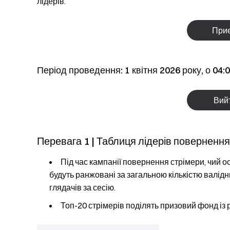
лідерів.
Приє
Період проведення: 1 квітня 2026 року, о 04:0
Вийт
Перевага 1 | Таблиця лідерів повернення 
Під час кампанії повернення стрімери, чий
о
будуть ранжовані за
загальною кількістю валідни
глядачів
за сесію.
Топ-20 стрімерів поділять призовий фонд із