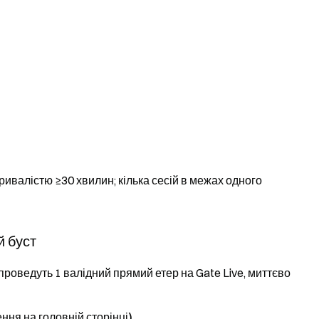
ривалістю ≥30 хвилин; кілька сесій в межах одного
й буст
і проведуть 1 валідний прямий етер на Gate Live, миттєво
ння на головній сторінці)