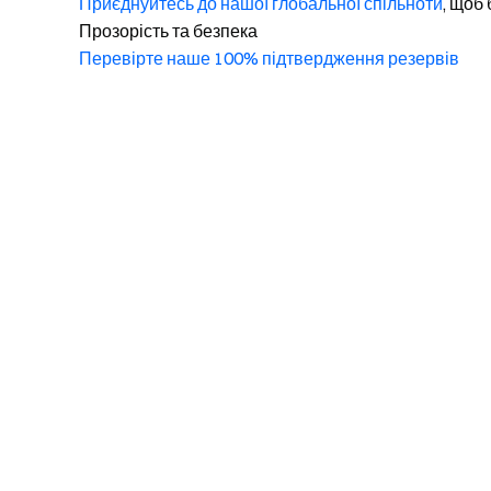
Приєднуйтесь до нашої глобальної спільноти
, щоб 
Прозорість та безпека
Перевірте наше 100% підтвердження резервів