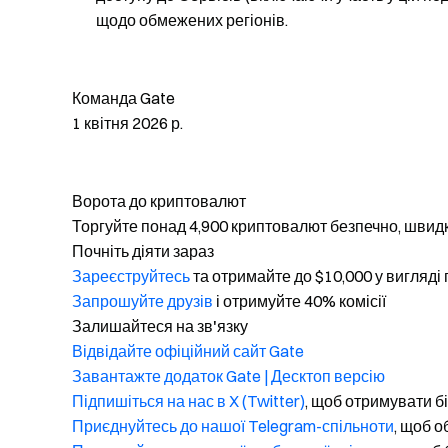
щодо обмежених регіонів.
Команда Gate
1 квітня 2026 р.
Ворота до криптовалют
Торгуйте понад 4,900 криптовалют безпечно, швидк
Почніть діяти зараз
Зареєструйтесь
та отримайте до $10,000 у вигляді
Запрошуйте друзів
і отримуйте 40% комісії
Залишайтеся на зв'язку
Відвідайте офіційний сайт Gate
Завантажте додаток Gate | Десктоп версію
Підпишіться на нас в X (Twitter)
, щоб отримувати б
Приєднуйтесь до нашої Telegram-спільноти
, щоб 