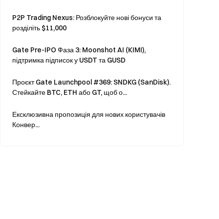
P2P Trading Nexus: Розблокуйте нові бонуси та
розділіть $11,000
Gate Pre-IPO Фаза 3: Moonshot AI (KIMI),
підтримка підписок у USDT та GUSD
Проєкт Gate Launchpool #369: SNDKG (SanDisk).
Стейкайте BTC, ETH або GT, щоб о...
Ексклюзивна пропозиція для нових користувачів
Конвер...