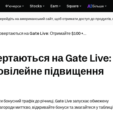
Ф'ючерси
Stocks
Earn
Square
Більше
ерейдіть на американський сайт, щоб отримати доступ до продуктів, я
повертаються на Gate Live: Отримайте $100 +
щення
ертаються на Gate Live:
ювілейне підвищення
и бонусний трафік до річниці, Gate Live запускає обмежену
городи миттєво, відкривайте бонуси та змагайтеся у таблиці