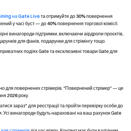
ining на Gate Live
та отримуйте до
30% повернення
ений у часі буст
— до
40% повернення торгової комісії
.
рні винагороди підтримки, включаючи аірдропи проєктів,
арунків для фанів, подарунки для стрімінгу тощо.
 приватних подіях Gate та ексклюзивні товари Gate для
о для повернених стрімерів. "Повернений стрімер" — це
зня 2026 року
.
атися зараз"
для реєстрації та пройти перевірку особи до
. Усі винагороди будуть нараховані на ваш рахунок Gate
для стрімерів
під час етеру. Контент має бути валідним;