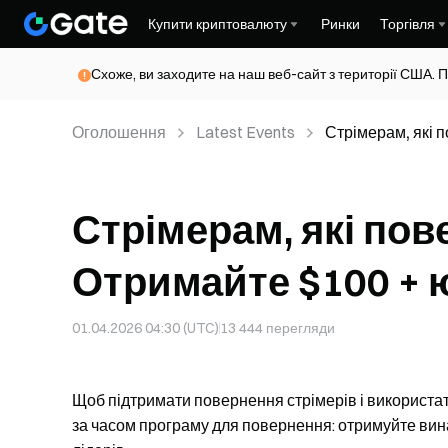
Купити криптовалюту
Ринки
Торгівля
Схоже, ви заходите на наш веб-сайт з території США. П
Оголошення
Latest Events
Стрімерам, які 
ювілейне підви
Стрімерам, які пов
Отримайте $100 + 
01.04.2026 04:30 (UTC)
13 444
перегляди
Щоб підтримати повернення стрімерів і використат
за часом програму для повернення: отримуйте вина