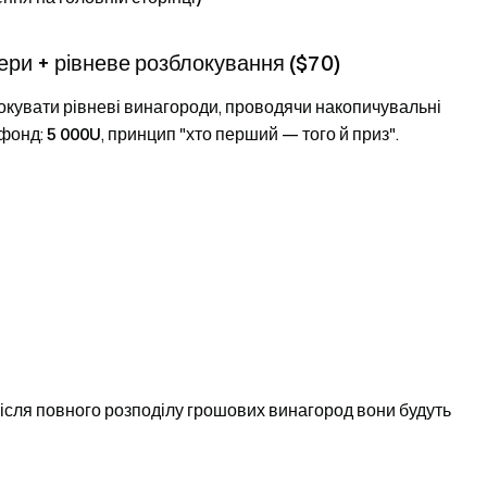
тери + рівневе розблокування ($70)
окувати рівневі винагороди, проводячи накопичувальні
 фонд:
5 000U
, принцип "хто перший — того й приз".
ісля повного розподілу грошових винагород вони будуть