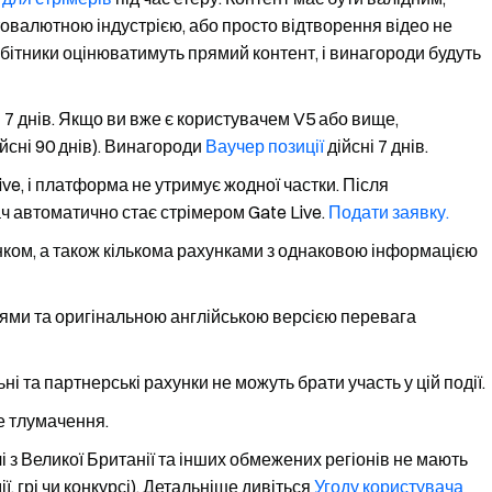
птовалютною індустрією, або просто відтворення відео не
робітники оцінюватимуть прямий контент, і винагороди будуть
 7 днів. Якщо ви вже є користувачем V5 або вище,
ійсні 90 днів). Винагороди
Ваучер позиції
дійсні 7 днів.
ve, і платформа не утримує жодної частки. Після
ч автоматично стає стрімером Gate Live.
Подати заявку.
нком, а також кількома рахунками з однаковою інформацією
іями та оригінальною англійською версією перевага
і та партнерські рахунки не можуть брати участь у цій події.
е тлумачення.
чі з Великої Британії та інших обмежених регіонів не мають
ї, грі чи конкурсі). Детальніше дивіться
Угоду користувача