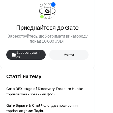
Приєднайтеся до Gate
Зареєструйтесь, щоб отримати винагороду
понад 10 000 USDT
Зареєструвати
Увійти
ся
Статті на тему
Gate DEX «Age of Discovery Treasure Hunt»:
торгівля токенізованими ф’юч...
Gate Square & Chat Челендж з поширення
торгівлі акціями: Поділ...