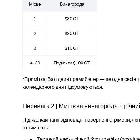
Місце
Винагорода
1
$30 GT
2
$20 GT
3
$10 GT
4–20
Поділити $100 GT
*Примітка: Валідний прямий етер — це одна сесія т
календарного дня підсумовуються.
Перевага 2 | Миттєва винагорода + річни
Під час кампанії відповідні повернені стрімери, як
отримають:
Тестовий VIP5 + річний буст трафіку (розміще