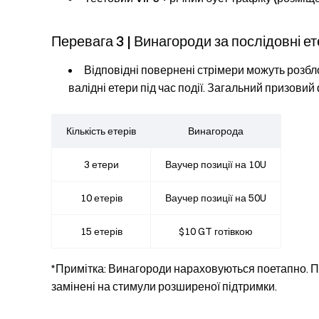
Перевага 3 | Винагороди за послідовні е
Відповідні повернені стрімери можуть розбл
валідні етери під час події. Загальний призовий
Кількість етерів
Винагорода
3 етери
Ваучер позиції на 10U
10 етерів
Ваучер позиції на 50U
15 етерів
$10 GT готівкою
*Примітка: Винагороди нараховуються поетапно. П
замінені на стимули розширеної підтримки.