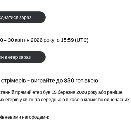
днатися зараз
0 – 30 квітня 2026 року, о 15:59 (UTC)
и в етер зараз
стрімерів – виграйте до $30 готівкою
станній прямий етер був 15 березня 2026 року або раніше
,
х етерів у квітні
та
середньою піковою кількістю одночасних
 рівневими нагородами: