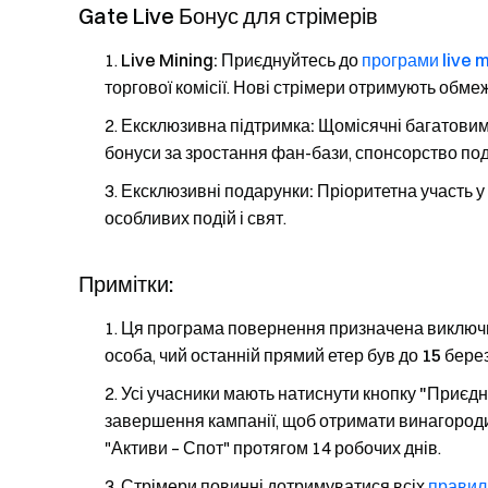
Gate Live Бонус для стрімерів
Live Mining:
Приєднуйтесь до
програми live m
торгової комісії
. Нові стрімери отримують
обмеж
Ексклюзивна підтримка:
Щомісячні багатовимі
бонуси за зростання фан-бази, спонсорство под
Ексклюзивні подарунки:
Пріоритетна участь у
особливих подій і свят.
Примітки:
Ця програма повернення призначена виключн
особа, чий останній прямий етер був до
15 бере
Усі учасники мають натиснути кнопку
"Приєдн
завершення кампанії, щоб отримати винагороди
"Активи – Спот" протягом 14 робочих днів.
Стрімери повинні дотримуватися всіх
правил 