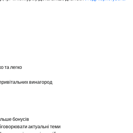
о та легко
 привітальних винагород
ільше бонусів
обговорювати актуальні теми