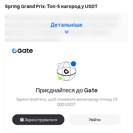
Spring Grand Prix: Топ-5 нагород у USDT
Після завершення заходу система ранжуватиме всіх
Детальніше
учасників за підсумковим сукупним чистим обсягом
депозиту. П’ять найкращих трейдерів отримають
додаткові пакети нагород.
Нагороди за рейтингом:
Топ-1 (Чемпіон): 100 USDT
Топ-2 – 3: 50 USDT
Топ-4 – 5: 20 USDT
Приєднайтеся до Gate
Поріг для участі:
Зареєструйтесь, щоб отримати винагороду понад 10
Сукупний чистий депозит ≥ 20 000 USDT
000 USDT
Інше
Зареєструватися
Увійти
Розрахунок даних: