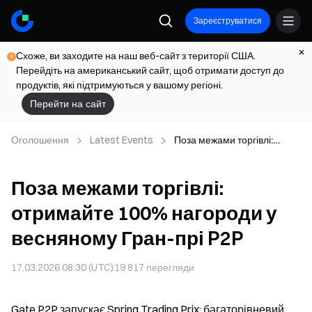
Зареєструватися
Схоже, ви заходите на наш веб-сайт з території США.
Перейдіть на американський сайт, щоб отримати доступ до
продуктів, які підтримуються у вашому регіоні.
Перейти на сайт
Оголошення
Latest Events
Поза межами торгівлі:
отримайте 100% нагороди
у весняному Гран-прі P2P
Поза межами торгівлі:
отримайте 100% нагороди у
весняному Гран-прі P2P
17.03.2026 08:30 (UTC)
19 817
перегляди
Gate P2P запускає Spring Trading Prix: багаторівневий