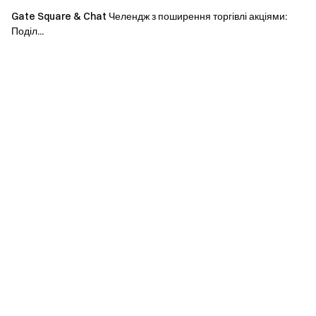
не відповідають критеріям участі, будуть
Gate Square & Chat Челендж з поширення торгівлі акціями:
дискваліфіковані з отримання нагороди.
Поділ...
В обсяг події зараховуються лише ордери на
купівлю P2P.
Gate залишає за собою право дискваліфікувати
будь-якого користувача, причетного до
неправомірних дій (наприклад, штучна торгівля,
фіктивний обсяг, мультиакаунтинг, маніпуляції
ринком).
Gate може змінювати умови проведення заходу в
будь-який час без попереднього повідомлення.
Команда Gate
17 березня 2026 р.