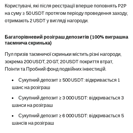
Користувачі, які після реєстрації вперше поповнять P2P
на суму ≥ 50 USDT протягом періоду проведення заходу,
отримають 2 USDT у вигляді нагороди.
Багаторівневий розіграш депозитів (100% виграшна
таємнича скринька)
Пул призів таємничої скриньки містить різні нагороди,
зокрема 200 USDT, 20 GT, 20 USDT покриття втрат,
Поінти та Пробний фонд подвійних інвестицій.
Сукупний депозит ≥ 500 USDT: відкривається 1
шанс на розіграш
Сукупний депозит ≥ 3 000 USDT: відкривається 3
шанси на розіграш
Сукупний депозит ≥ 6 000 USDT: відкривається 5
шансів на розіграш