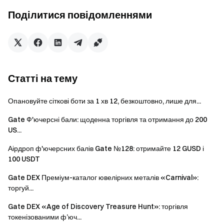
Сукупний чистий депозит = (Обсяг купівлі P2P –
Поділитися повідомленнями
Обсяг продажу P2P – Зняття) протягом періоду
активності. (Враховується лише для рейтингу)
Рейтинг оновлюється системою кожні 15 хвилин.
Через велику кількість учасників оновлення статусу
завдань може затримуватися на 1–2 години.
Статті на тему
Будь-яка форма штучної торгівлі або шахрайської
Опановуйте сіткові боти за 1 хв 12, безкоштовно, лише для...
поведінки суворо заборонена. Платформа залишає
за собою право дискваліфікувати будь-якого
Gate Ф'ючерсні бали: щоденна торгівля та отримання до 200
US...
учасника, який порушує ці правила.
Остаточний список переможців і розподіл нагород
Аірдроп ф'ючерсних балів Gate №128: отримайте 12 GUSD і
100 USDT
базуватиметься на перевірених даних бек-офісу
платформи.
Gate DEX Преміум-каталог ювелірних металів «Carnival»:
торгуй...
Зверніть увагу: ця послуга недоступна для
користувачів із Великої Британії та інших регіонів із
Gate DEX «Age of Discovery Treasure Hunt»: торгівля
обмеженим доступом, визначених у . Користувачі, які
токенізованими ф’юч...