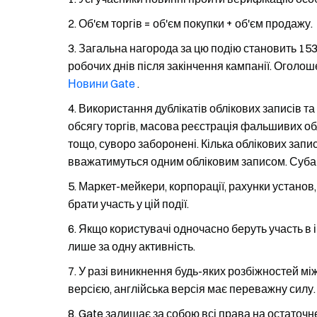
Об'єм торгів = об'єм покупки + об'єм продажу.
Загальна нагорода за цю подію становить 153
робочих днів після закінчення кампанії. Оголо
Новини Gate
.
Використання дублікатів облікових записів та
обсягу торгів, масова реєстрація фальшивих обл
тощо, суворо заборонені. Кілька облікових зап
вважатимуться одним обліковим записом. Субака
Маркет-мейкери, корпорації, рахунки установ,
брати участь у цій події.
Якщо користувачі одночасно беруть участь в
лише за одну активність.
У разі виникнення будь-яких розбіжностей м
версією, англійська версія має переважну силу.
Gate залишає за собою всі права на остаточн