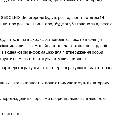
 853 CLND. Винагороди будуть розподілені протягом 14
шення про розподіл винагород буде опубліковано за адресою
 будь-яка інша шахрайська поведінка, така як інфляція
ікових записів, самостійна торгівля, зіставлення ордерів
исів з однаковою інформацією для підтвердження особи
унти не можуть брати участь у цій активності.
 партнерські рахунки та партнерські рахунки не мають права
 інших Gate активностях, вони отримуватимуть винагороду
іж перекладеними версіями та оригінальною англійською
е пояснення.