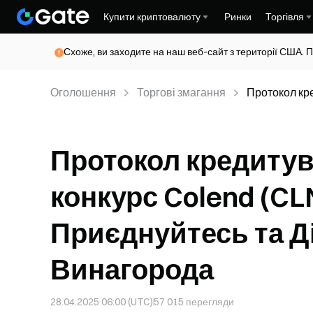
Купити криптовалюту
Ринки
Торгівля
Схоже, ви заходите на наш веб-сайт з території США. П
Оголошення
Торгові змагання
Протокол кр
відбувається
Протокол кредитув
конкурс Colend (CL
Приєднуйтесь та Ді
Винагорода
28.04.2025 06:00 (UTC)
57 015
перегляди