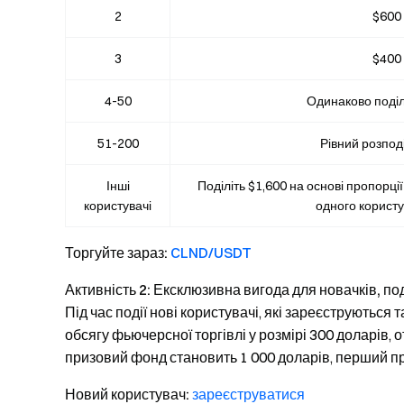
2
$600
3
$400
4-50
Одинаково поділ
51-200
Рівний розпод
Інші
Поділіть $1,600 на основі пропорції 
користувачі
одного користу
Торгуйте зараз:
CLND/USDT
Активність 2: Ексклюзивна вигода для новачків, п
Під час події нові користувачі, які зареєструються т
обсягу фьючерсної торгівлі у розмірі 300 доларів,
призовий фонд становить 1 000 доларів, перший 
Новий користувач:
зареєструватися