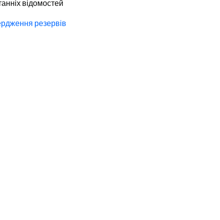
танніх відомостей
ердження резервів