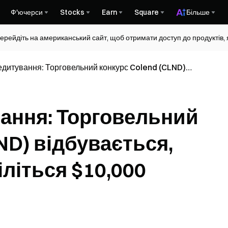
Ф'ючерси
Stocks
Earn
Square
Більше
ерейдіть на американський сайт, щоб отримати доступ до продуктів, я
едитування: Торговельний конкурс Colend (CLND)
, Приєднуйтесь та Діліться $10,000 Винагорода
ання: Торговельний
ND) відбувається,
літься $10,000