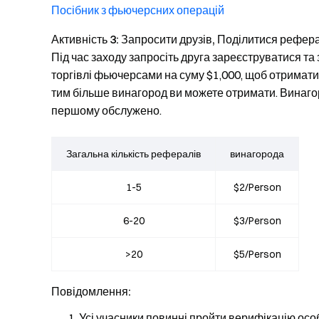
Посібник з фьючерсних операцій
Активність 3: Запросити друзів, Поділитися рефер
Під час заходу запросіть друга зареєструватися та 
торгівлі фьючерсами на суму $1,000, щоб отримати 
тим більше винагород ви можете отримати. Винаг
першому обслужено.
Загальна кількість рефералів
винагорода
1-5
$2/Person
6-20
$3/Person
>20
$5/Person
Повідомлення:
Усі учасники повинні пройти верифікацію осо