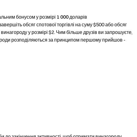
альним бонусом у розмірі 1 000 доларів
завершіть обсяг спотової торгівлі на суму $500 або обсяг
винагороду у розмірі $2. Чим більше друзів ви запрошуєте,
ороди розподіляються за принципом першому прийшов -
би до закінчення активності, щоб отримати винагороду.