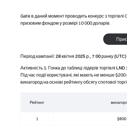
Gate в даний момент проводить конкурс з торгівлі 
призовим фондом у розмірі 10 000 доларів.
Приє
Період кампанії: 28 квітня 2025 р., 7:00 ранку (UTC)
Активність 1: Гонка до таблиці лідерів торгівлі LND 
Під час події користувачі, які мають не менше $200
винагород на основі рейтингу обсягу спотової торг
Рейтинг
винагор
1
$800