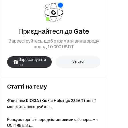
Приєднайтеся до Gate
Зареєструйтесь, щоб отримати винагороду
понад 10 000 USDT
Зареєструвати
Увійти
ся
Статті на тему
Ф'ючерси KIOXIA (Kioxia Holdings 285A.T) нової
монети: зареєструйтес...
Конкурс торгівлі передлістинговими ф'ючерсами
UNITREE: За...