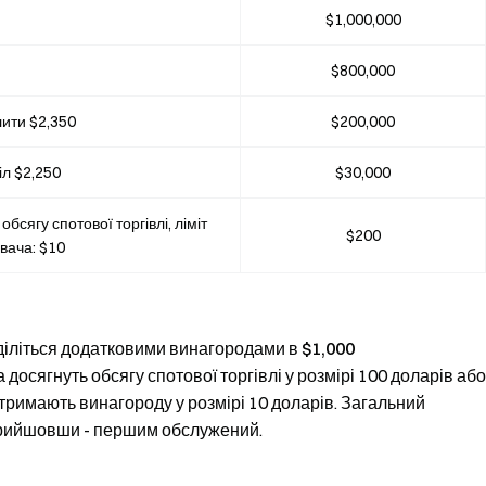
$1,000,000
$800,000
ити $2,350
$200,000
іл $2,250
$30,000
обсягу спотової торгівлі, ліміт
$200
вача: $10
оділіться додатковими винагородами в $1,000
а досягнуть обсягу спотової торгівлі у розмірі 100 доларів або
 отримають винагороду у розмірі 10 доларів. Загальний
прийшовши - першим обслужений.