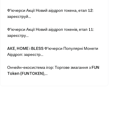
Ф'ючерси Акції Новий аірдроп токена, етап 12:
зареєструй...
Ф'ючерси Акції Новий аірдроп токенів, етап 11:
зареєстру...
AKE, HOME і BLESS Ф'ючерси Популярні Монети
Аірдроп: зареєстр...
Ончейн-екосистема ігор: Торгове змагання з FUN
Token (FUNTOKEN),...