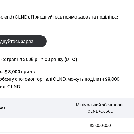
Colend (CLND). Приєднуйтесь прямо зараз та поділіться
днуйтесь зараз
 - 8 травня 2025 р., 7:00 ранку (UTC)
за $ 8,000 призів
 обсягу спотової торгівлі CLND, можуть поділити $8,000
івлі CLND.
Мінімальний обсяг торгів
ода
CLND/Особа
$3,000,000