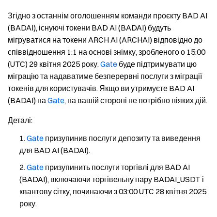
Згідно з останнім оголошенням команди проєкту BAD AI
(BADAI), існуючі токени BAD AI (BADAI) будуть
мігруватися на токени ARCH AI (ARCHAI) відповідно до
співвідношення 1:1 на основі знімку, зробленого о 15:00
(UTC) 29 квітня 2025 року.
Gate
буде підтримувати цю
міграцію та надаватиме безперервні послуги з міграції
токенів для користувачів. Якщо ви утримуєте BAD AI
(BADAI) на
Gate
, на вашій стороні не потрібно ніяких дій.
Деталі
:
Gate
призупинив послуги депозиту та виведення
для BAD AI (BADAI).
Gate
призупинить послуги торгівлі для BAD AI
(BADAI), включаючи торгівельну пару BADAI_USDT і
квантову сітку, починаючи з 03:00 UTC 28 квітня 2025
року.