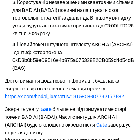
Користувачі з незавершеними квантовими сітками
для BAD AI (BADAI) повинні налаштувати свої
торговельні стратегії заздалегідь. В іншому випадку
угоди будуть автоматично припинені до 03:00 UTC 28
квітня 2025 року.
Новий токен штучного інтелекту ARCH AI (ARCHAI)
Ідентифікатор токена:
0xD3b0b58eC9516e4b875a075328E2CB059d4d54dB
(BAS)
Для отримання додаткової інформації, будь ласка,
зверніться до оголошення команди проекту
:
https://x.com/badai_io/status/1915808607792177582
Зверніть увагу,
Gate
більше не підтримуватиме старі
токени BAD AI (BADAI). Час лістингу для ARCH AI
(ARCHAI) буде оголошено окремо після
Gate
завершує
перегляд списку.