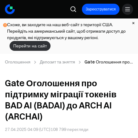
Зареєструватися
Схоже, ви заходите на наш веб-сайт з території США.
Перейдіть на американський сайт, щоб отримати доступ до
продуктів, які підтримуються у вашому регіоні.
Перейти на сайт
Оголошення
Депозит та зняття
Gate Оголошення про
підтримку міграції
токенів BAD AI (BADAI)
Gate Оголошення про
до ARCH AI (ARCHAI)
підтримку міграції токенів
BAD AI (BADAI) до ARCH AI
(ARCHAI)
27.04.2025 04:09 (UTC)
108 799
перегляди