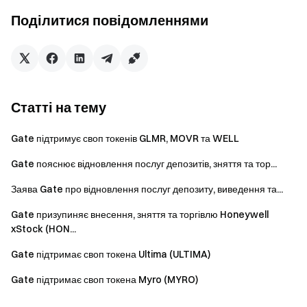
Запросити друзів
та отримуйте комісію 40%
Поділитися повідомленнями
Залишайтеся на зв'язку
Відвідайте офіційний веб-сайт
Gate
Завантажте додаток Gate | Робочий стіл
Підписуйтесь на нас на X (Twitter)
отримати більше
бонусів
Статті на тему
Приєднуйтесь до нашої спільноти в Telegram
обговорити актуальні теми
Gate підтримує своп токенів GLMR, MOVR та WELL
Залучайтеся до нашої глобальної спільноти
для
останніх відомостей
Gate пояснює відновлення послуг депозитів, зняття та тор...
Прозорість та безпека
Перевірте наші 100%
Заява Gate про відновлення послуг депозиту, виведення та...
Підтвердження резервів
Gate призупиняє внесення, зняття та торгівлю Honeywell
xStock (HON...
Gate підтримає своп токена Ultima (ULTIMA)
Gate підтримає своп токена Myro (MYRO)