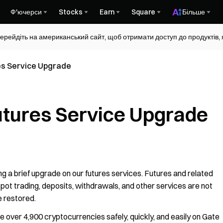
Ф'ючерси
Stocks
Earn
Square
Більше
ерейдіть на американський сайт, щоб отримати доступ до продуктів, я
s Service Upgrade
tures Service Upgrade
ng a brief upgrade on our futures services. Futures and related
pot trading, deposits, withdrawals, and other services are not
e restored.
over 4,900 cryptocurrencies safely, quickly, and easily on Gate