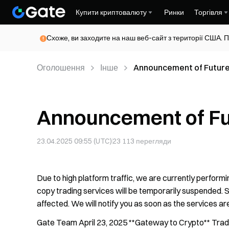
Купити криптовалюту
Ринки
Торгівля
Схоже, ви заходите на наш веб-сайт з території США. П
Оголошення
Інше
Announcement of Future
Announcement of Fu
23.04.2025 09:55 (UTC)
23 113
перегляди
Due to high platform traffic, we are currently performi
copy trading services will be temporarily suspended. S
affected. We will notify you as soon as the services ar
Gate Team April 23, 2025 **Gateway to Crypto** Trade 