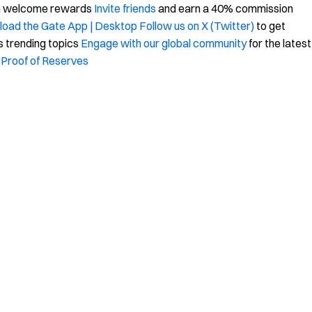
in welcome rewards
Invite friends
and earn a 40% commission
oad the Gate App | Desktop
Follow us on X (Twitter)
to get
s trending topics
Engage with our global community
for the latest
Proof of Reserves