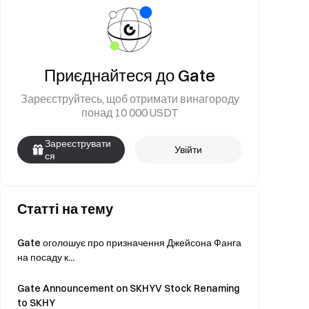
Приєднайтеся до Gate
Зареєструйтесь, щоб отримати винагороду
понад 10 000 USDT
Зареєструвати
Увійти
ся
Статті на тему
Gate оголошує про призначення Джейсона Фанга
на посаду к...
Gate Announcement on SKHYV Stock Renaming
to SKHY