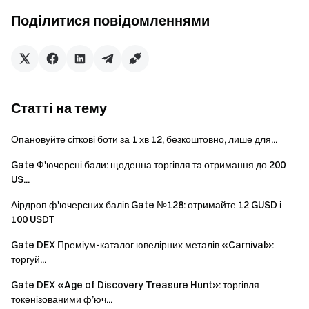
законодавства.
Поділитися повідомленнями
Усі учасники повинні суворо дотримуватися умов
та положень Gate, включаючи Угоду користувача, і
дотримуватися всіх застосовних законів та правил.
Користувачі, які мають як суб-акаунти, так і основні
Статті на тему
облікові записи, або кілька облікових записів, що
використовують однакову інформацію KYC, будуть
Опановуйте сіткові боти за 1 хв 12, безкоштовно, лише для...
розглядатися як один учасник. Покупки, здійснені
Gate Ф'ючерсні бали: щоденна торгівля та отримання до 200
через субакаунти, не будуть зараховані до основного
US...
акаунта.
Аірдроп ф'ючерсних балів Gate №128: отримайте 12 GUSD і
Маркет-мейкери, корпоративні та інституційні
100 USDT
акаунти не мають права брати участь у цій кампанії.
Gate DEX Преміум-каталог ювелірних металів «Carnival»:
У разі виявлення будь-якої незаконної, неналежної,
торгуй...
нечесної або недобросовісної діяльності, включаючи,
але не обмежуючись, шахрайство, використання
Gate DEX «Age of Discovery Treasure Hunt»: торгівля
токенізованими ф’юч...
кількох облікових записів або будь-які інші