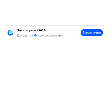
**Шлюз до Crypto** Торгуйте понад 3800
криптовалютами безпечно, швидко та легко на Gate
**Дій зараз**
Зареєструйтеся
і отримайте до 10 000
доларів США в якості вітальних винагород
Запросіть
Застосунок Gate
друзів
і отримуйте 40% комісії **Залишайтеся на
Завантажити
Довіряють
45M
трейдерів по світу
зв’язку**
Відвідайте офіційний веб-сайт Gate
Завантажити програму Gate
|
Комп’ютер
Слідкуйте за
нами в X (Twitter)
, щоб отримати більше бонусів
Приєднайтеся до нашої спільноти Telegram
, щоб
обговорити популярні теми
Взаємодіяйте з нашою
глобальною спільнотою
, щоб отримати найновішу
інформацію **Прозорість і безпека**
Перевірте наше
100% підтвердження резервів
Про
Про нас
Продукти
Кар'єра
P2P