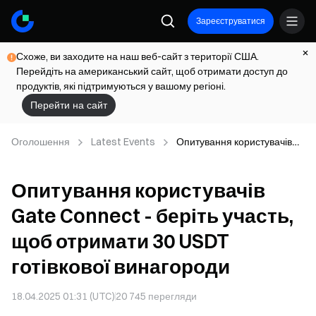
Зареєструватися
Схоже, ви заходите на наш веб-сайт з території США.
Перейдіть на американський сайт, щоб отримати доступ до
продуктів, які підтримуються у вашому регіоні.
Перейти на сайт
Оголошення
Latest Events
Опитування користувачів
Gate Connect - беріть
участь, щоб отримати 30
Опитування користувачів
USDT готівкової винагороди
Gate Connect - беріть участь,
щоб отримати 30 USDT
готівкової винагороди
18.04.2025 01:31 (UTC)
20 745
перегляди