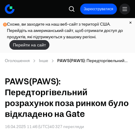
Зареєструватися
Схоже, ви заходите на наш веб-сайт з території США.
Перейдіть на американський сайт, щоб отримати доступ до
продуктів, які підтримуються у вашому регіоні.
Перейти на сайт
Оголошення
Інше
PAWS(PAWS): Передторгівельний
розрахунок поза ринком було
відкладено на Gate
PAWS(PAWS):
Передторгівельний
розрахунок поза ринком було
відкладено на Gate
16.04.2025 11:46 (UTC)
40 327
перегляди