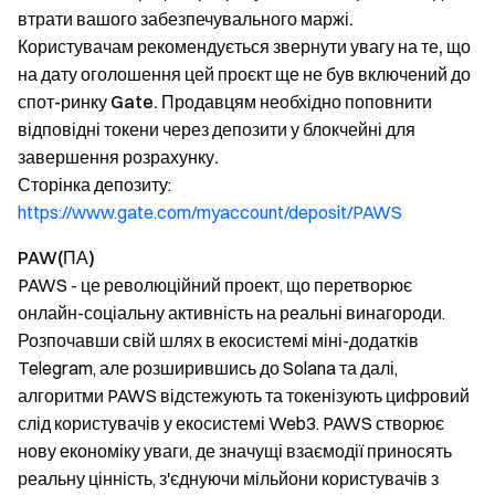
втрати вашого забезпечувального маржі.
Користувачам рекомендується звернути увагу на те, що
на дату оголошення цей проєкт ще не був включений до
спот-ринку Gate. Продавцям необхідно поповнити
відповідні токени через депозити у блокчейні для
завершення розрахунку.
Сторінка депозиту
:
https://www.gate.com/myaccount/deposit/PAWS
PAW(ПА)
PAWS - це революційний проект, що перетворює
онлайн-соціальну активність на реальні винагороди.
Розпочавши свій шлях в екосистемі міні-додатків
Telegram, але розширившись до Solana та далі,
алгоритми PAWS відстежують та токенізують цифровий
слід користувачів у екосистемі Web3. PAWS створює
нову економіку уваги, де значущі взаємодії приносять
реальну цінність, з'єднуючи мільйони користувачів з