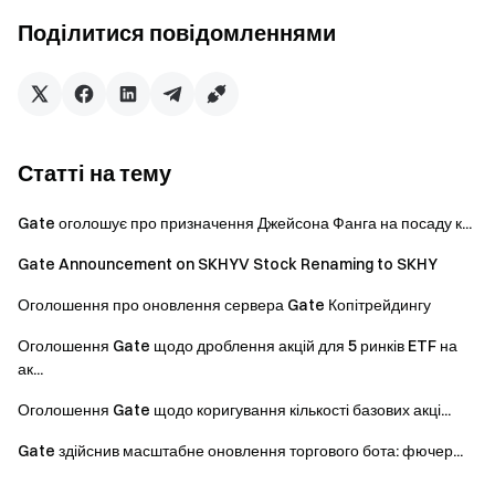
Залишайтесь на зв'язку
Відвідайте офіційний веб-сайт
Поділитися повідомленнями
Gate
Завантажте додаток Gate | Робочий стіл
підписатися на нас на X (Twitter)
отримати більше
бонусів
Приєднуйтесь до нашої спільноти в Telegram
обговорити актуальні теми
Статті на тему
Взаємодійте з нашою глобальною спільнотою
для
останніх відомостей
Gate оголошує про призначення Джейсона Фанга на посаду к...
Gate Announcement on SKHYV Stock Renaming to SKHY
Прозорість та безпека
Перевірте наші 100%
Підтвердження резервів
Оголошення про оновлення сервера Gate Копітрейдингу
Оголошення Gate щодо дроблення акцій для 5 ринків ETF на
ак...
Оголошення Gate щодо коригування кількості базових акці...
Gate здійснив масштабне оновлення торгового бота: фючер...