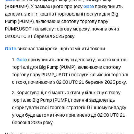
(BIGPUMP). У рамках цього процесу
Gate
призупинить
депозит, зняття коштів і торговельні послуги для Big
Pump (PUMP), включаючи спотову торгову пару
PUMP_USDT і кількісну торгову мережу, починаючи з
02:00 UTC 21 березня 2025 року.
Gate
виконає такі кроки, щоб замінити токени
:
Gate
призупинить послуги депозиту, зняття коштів і
торгівлі для Big Pump (PUMP), включаючи спотову
торгову пару PUMP_USDT і послуги кількісної торгівлі
сіткою, починаючи з 02:00 UTC 21 березня 2025 року.
Користувачі, які мають активну кількісну сіткову
торгівлю Big Pump (PUMP), повинні заздалегідь
скоригувати свої торгові стратегії. В іншому випадку
угоди буде автоматично припинено до 02:00 UTC 21
березня 2025 року.