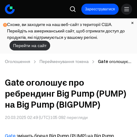
Зареєструватися
Схоже, ви заходите на наш веб-сайт з території США.
Перейдіть на американський сайт, щоб отримати доступ до
продуктів, які підтримуються у вашому регіоні.
Перейти на сайт
Оголошення
Перейменування токена
Gate оголошує
про ребрендинг
Big Pump (PUMP)
Gate оголошує про
на Big Pump
(BIGPUMP)
ребрендинг Big Pump (PUMP)
на Big Pump (BIGPUMP)
20.03.2025 02:49 (UTC)
105 092
перегляди
Gate
змінить бренд Big Pump (PUMP) на Big Pump