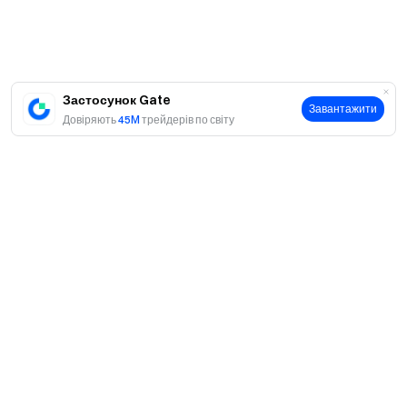
Застосунок Gate
Завантажити
Довіряють
45M
трейдерів по світу
Про
Про нас
Продукти
Кар'єра
P2P
Послуги