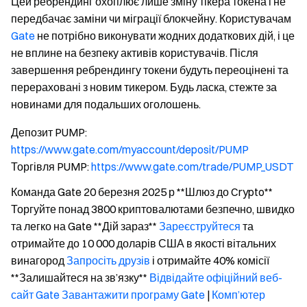
Цей ребрендинг охоплює лише зміну тікера токена і не
передбачає заміни чи міграції блокчейну. Користувачам
Gate
не потрібно виконувати жодних додаткових дій, і це
не вплине на безпеку активів користувачів. Після
завершення ребрендингу токени будуть переоцінені та
перераховані з новим тикером. Будь ласка, стежте за
новинами для подальших оголошень.
Депозит PUMP:
https://www.gate.com/myaccount/deposit/PUMP
Торгівля PUMP:
https://www.gate.com/trade/PUMP_USDT
Команда Gate 20 березня 2025 р **Шлюз до Crypto**
Торгуйте понад 3800 криптовалютами безпечно, швидко
та легко на Gate **Дій зараз**
Зареєструйтеся
та
отримайте до 10 000 доларів США в якості вітальних
винагород
Запросіть друзів
і отримайте 40% комісії
**Залишайтеся на зв’язку**
Відвідайте офіційний веб-
сайт Gate
Завантажити програму Gate
|
Комп’ютер