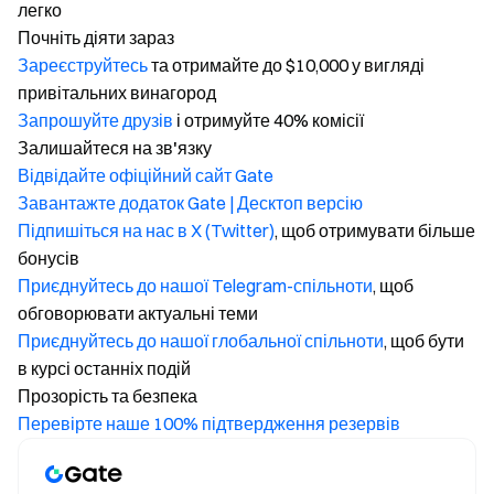
легко
Почніть діяти зараз
Зареєструйтесь
та отримайте до $10,000 у вигляді
привітальних винагород
Запрошуйте друзів
і отримуйте 40% комісії
Залишайтеся на зв'язку
Відвідайте офіційний сайт Gate
Завантажте додаток Gate | Десктоп версію
Підпишіться на нас в X (Twitter)
, щоб отримувати більше
бонусів
Приєднуйтесь до нашої Telegram-спільноти
, щоб
обговорювати актуальні теми
Приєднуйтесь до нашої глобальної спільноти
, щоб бути
в курсі останніх подій
Прозорість та безпека
Перевірте наше 100% підтвердження резервів