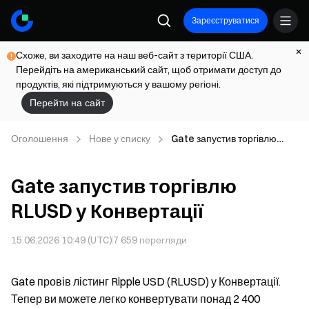
Зареєструватися
Схоже, ви заходите на наш веб-сайт з території США.
Перейдіть на американський сайт, щоб отримати доступ до
продуктів, які підтримуються у вашому регіоні.
Перейти на сайт
Оголошення
Нове у списку
Gate запустив торгівлю
RLUSD у Конвертації
Gate запустив торгівлю
RLUSD у Конвертації
15.06.2026 10:49 (UTC)
7 659
перегляди
Gate провів лістинг Ripple USD (RLUSD) у Конвертації.
Тепер ви можете легко конвертувати понад 2 400