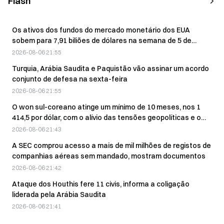
Flash
Os ativos dos fundos do mercado monetário dos EUA
sobem para 7,91 biliões de dólares na semana de 5 de
agosto
2026-08-06 21:55
Turquia, Arábia Saudita e Paquistão vão assinar um acordo
conjunto de defesa na sexta-feira
2026-08-06 21:55
O won sul-coreano atinge um mínimo de 10 meses, nos 1
414,5 por dólar, com o alívio das tensões geopolíticas e o
apoio da política dos EUA
2026-08-06 21:43
A SEC comprou acesso a mais de mil milhões de registos de
companhias aéreas sem mandado, mostram documentos
2026-08-06 21:42
Ataque dos Houthis fere 11 civis, informa a coligação
liderada pela Arábia Saudita
2026-08-06 21:41