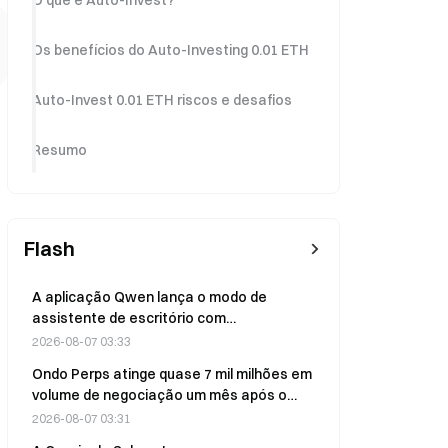
O que é Auto-Invest?
Os benefícios do Auto-Investing 0.01 ETH
Auto-Invest 0.01 ETH riscos e desafios
Resumo
Flash
A aplicação Qwen lança o modo de
assistente de escritório com
capacidades de automatização
2026-08-07 03:33
informática
Ondo Perps atinge quase 7 mil milhões em
volume de negociação um mês após o
lançamento
2026-08-07 03:31