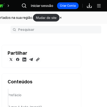
Iniciar sessão
Recompensas
Criar Conta
rtados na sua região.
Mudar de site
Glossário
Partilhar
Conteúdos
Prefácio