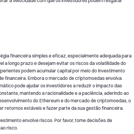
afetar a velocidade com que os investidores podem resgatar
égia financeira simples e eficaz, especialmente adequada para
 a longo prazo e desejam evitar os riscos da volatilidade do
xperientes podem acumular capital por meio do Investimento
de financeira. Embora o mercado de criptomoedas envolva
mático pode ajudar os investidores a reduzir o impacto das
onstante, mantendo a racionalidade e a paciência, aderindo ao
 desenvolvimento do Ethereum e do mercado de criptomoedas, o
 retornos estáveis e fazer parte da sua gestão financeira.
nvestimento envolve riscos. Por favor, tome decisões de
ao risco.