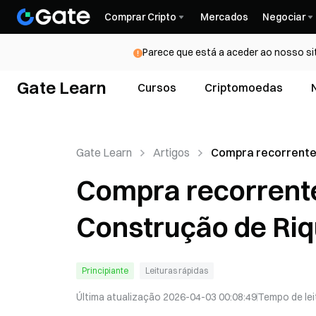
Comprar Cripto
Mercados
Negociar
Parece que está a aceder ao nosso si
Gate Learn
Cursos
Criptomoedas
Gate Learn
Artigos
Compra recorrente
ETH para Construç
Compra recorrente
Riqueza Fácil
Construção de Riq
Principiante
Leituras rápidas
Última atualização
2026-04-03 00:08:49
Tempo de lei