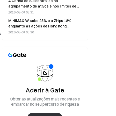
A Coreia do Sul centra-se no
agrupamento de ativos e nos limites de
negociação OTC no regime regulamentar
2026-08-07 03:31
r
dos STO, que será anunciado em breve
MINIMAX-W sobe 25% e a Zhipu 18%,
enquanto as ações de Hong Kong
avançam hoje
2026-08-07 03:30
o
Aderir à Gate
Obter as atualizações mais recentes e
embarcar no seu percurso de riqueza