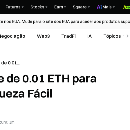
Futuros
Stocks
Earn
Square
Mais
te nos EUA. Mude para o site dos EUA para aceder aos produtos supo
Negociação
Web3
TradFi
IA
Tópicos
 de 0.01
ão de
 de 0.01 ETH para
ueza Fácil
tura
:
1m