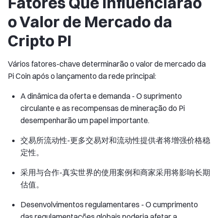
Fatores Que Influenciarão
o Valor de Mercado da
Cripto PI
Vários fatores-chave determinarão o valor de mercado da
Pi Coin após o lançamento da rede principal:
A dinâmica da oferta e demanda - O suprimento
circulante e as recompensas de mineração do Pi
desempenharão um papel importante.
交易所流动性-更多交易对和流动性提供者将增强价格稳
定性。
采用与合作-真实世界的使用案例和商家采用将影响长期
估值。
Desenvolvimentos regulamentares - O cumprimento
das regulamentações globais poderia afetar a