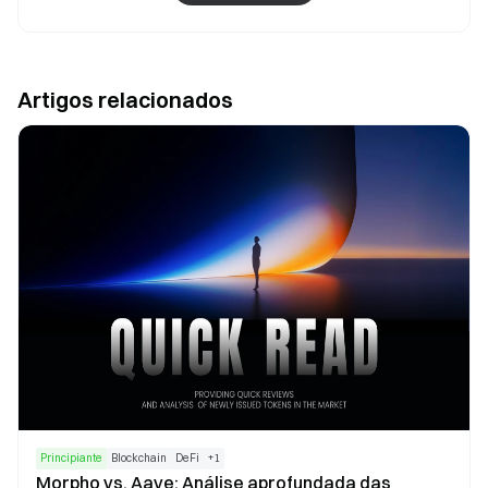
Artigos relacionados
Principiante
Blockchain
DeFi
+
1
Morpho vs. Aave: Análise aprofundada das