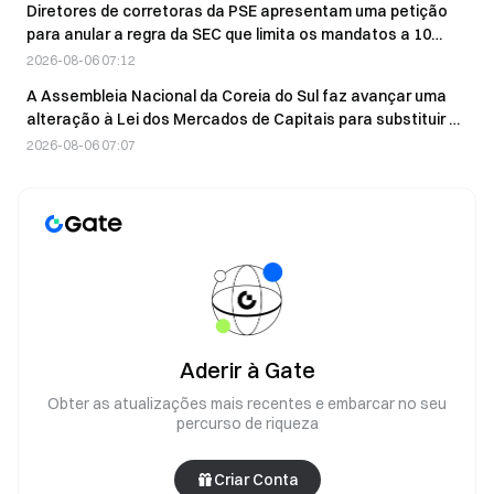
Diretores de corretoras da PSE apresentam uma petição
para anular a regra da SEC que limita os mandatos a 10
anos, alegando violações constitucionais
2026-08-06 07:12
A Assembleia Nacional da Coreia do Sul faz avançar uma
alteração à Lei dos Mercados de Capitais para substituir o
preço de referência das ações por uma avaliação justa nas
2026-08-06 07:07
fusões
Aderir à Gate
Obter as atualizações mais recentes e embarcar no seu
percurso de riqueza
Criar Conta