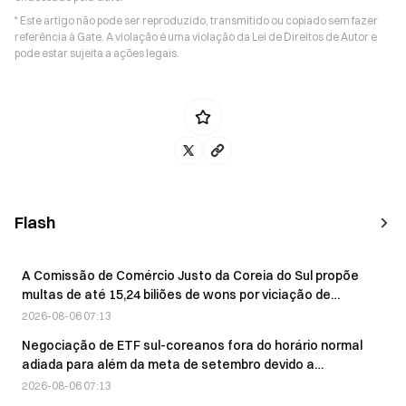
* Este artigo não pode ser reproduzido, transmitido ou copiado sem fazer
referência à Gate. A violação é uma violação da Lei de Direitos de Autor e
pode estar sujeita a ações legais.
Flash
A Comissão de Comércio Justo da Coreia do Sul propõe
multas de até 15,24 biliões de wons por viciação de
propostas no mercado obrigacionista
2026-08-06 07:13
Negociação de ETF sul-coreanos fora do horário normal
adiada para além da meta de setembro devido a
preocupações com a volatilidade
2026-08-06 07:13