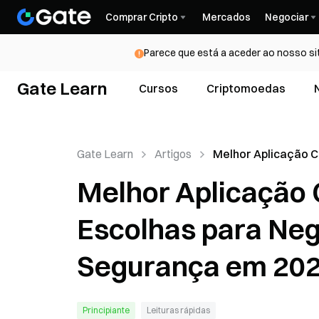
Comprar Cripto
Mercados
Negociar
Parece que está a aceder ao nosso si
Gate Learn
Cursos
Criptomoedas
Gate Learn
Artigos
Melhor Aplicação C
Melhores Escolhas
Melhor Aplicação 
Negociação, Inves
Segurança em 202
Escolhas para Neg
Segurança em 20
Principiante
Leituras rápidas