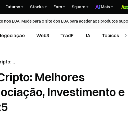
Futuros
Stocks
Earn
Square
Mais
te nos EUA. Mude para o site dos EUA para aceder aos produtos supo
Negociação
Web3
TradFi
IA
Tópicos
ripto:
 para
Cripto: Melhores
timento e
5
ociação, Investimento e
25