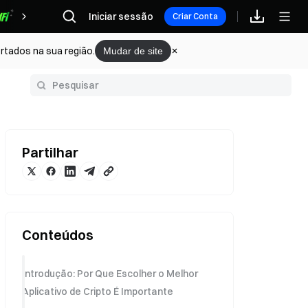
Recompensas
Iniciar sessão
Criar Conta
rtados na sua região.
Mudar de site
Glossário
Partilhar
Conteúdos
Introdução: Por Que Escolher o Melhor
Aplicativo de Cripto É Importante