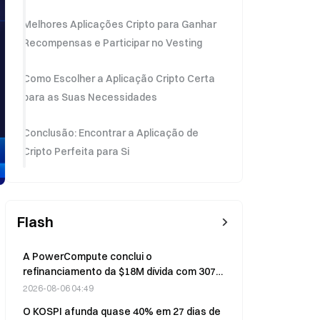
Melhores Aplicações Cripto para Ganhar
Recompensas e Participar no Vesting
Como Escolher a Aplicação Cripto Certa
para as Suas Necessidades
Conclusão: Encontrar a Aplicação de
Cripto Perfeita para Si
Flash
A PowerCompute conclui o
refinanciamento da $18M dívida com 307
bitcoins como garantia
2026-08-06 04:49
O KOSPI afunda quase 40% em 27 dias de