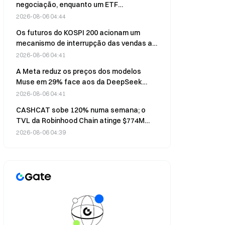
negociação, enquanto um ETF
alavancado sobre uma única ação
2026-08-06 04:44
desencadeia uma crise no mercado
Os futuros do KOSPI 200 acionam um
mecanismo de interrupção das vendas a 6
de agosto, registando uma queda de
2026-08-06 04:41
5,04%
A Meta reduz os preços dos modelos
Muse em 29% face aos da DeepSeek
para os utilizadores que partilham dados
2026-08-06 04:41
CASHCAT sobe 120% numa semana; o
TVL da Robinhood Chain atinge $774M
com ganhos de 20% em 7 dias
2026-08-06 04:39