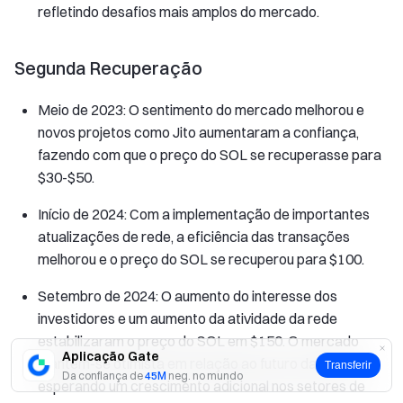
refletindo desafios mais amplos do mercado.
Segunda Recuperação
Meio de 2023: O sentimento do mercado melhorou e
novos projetos como Jito aumentaram a confiança,
fazendo com que o preço do SOL se recuperasse para
$30-$50.
Início de 2024: Com a implementação de importantes
atualizações de rede, a eficiência das transações
melhorou e o preço do SOL se recuperou para $100.
Setembro de 2024: O aumento do interesse dos
investidores e um aumento da atividade da rede
estabilizaram o preço do SOL em $150. O mercado
Aplicação Gate
mantém-se otimista em relação ao futuro da Solana,
Transferir
Da confiança de
45M
neg. no mundo
esperando um crescimento adicional nos setores de