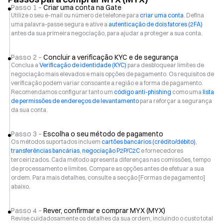
Passo 1 –
Criar uma conta na Gate
Utilize o seu e-mail ou número de telefone para
criar uma conta
. Defina
uma palavra-passe segura e ative a
autenticação de dois fatores (2FA)
antes da sua primeira negociação, para ajudar a proteger a sua conta.
Passo 2 –
Concluir a verificação KYC e de segurança
Conclua a
Verificação de identidade (KYC)
para desbloquear limites de
negociação mais elevados e mais opções de pagamento. Os requisitos de
verificação podem variar consoante a região e a forma de pagamento.
Recomendamos configurar tanto um
código anti-phishing
como uma
lista
de permissões de endereços de levantamento
para reforçar a segurança
da sua conta.
Passo 3 –
Escolha o seu método de pagamento
Os métodos suportados incluem
cartões bancários (crédito/débito)
,
transferências bancárias
,
negociação P2P/C2C
e fornecedores
terceirizados. Cada método apresenta diferenças nas comissões, tempo
de processamento e limites. Compare as opções antes de efetuar a sua
ordem. Para mais detalhes, consulte a secção [Formas de pagamento]
abaixo.
Passo 4 –
Rever, confirmar e comprar MYX (MYX)
Revise cuidadosamente os detalhes da sua ordem, incluindo o custo total