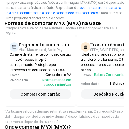
(preço + taxas aplicáveis). Após a confirmação, MYX (MYX) será depositado
na sua carteira à vista da Gate. Se precisar de
levantar para uma carteira
externa
,
confirme que a rede e o endereço estão corretos
e faça primeiro
uma pequena transferência de teste.
Formas de comprar MYX (MYX) na Gate
Compare taxas, velocidade e limites. Escolha a melhor opção para a sua
região.
Pagamento por cartão
Transferência ba
Visa, Mastercard, Apple Pay
SEPA, SWIFT, FPS, etc.
Compre diretamente com o seu cartão
Ideal para grandes compras p
— não é necessário pré-
transferência bancária. O tem
carregamento. Protegido por
processamento varia consoan
fornecedores certificados PCI-DSS.
banco.
Cerca de 1–5 %*
Baixo / Zero (varia 
Taxas
Taxas
Normalmente em
Velocidade
1–3 dias útei
Velocidade
poucos minutos
Comprar com cartão
Depósito Fiduciári
* As taxas e velocidades são estimativas e podem variar. Os preços P2P são
definidos por vendedores individuais. A disponibilidade dos métodos de
pagamento depende da sua região.
Onde comprar MYX (MYX)?