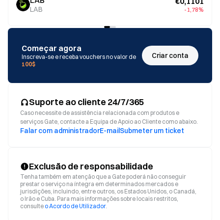
LAB
€0,1101
LAB
-1,78%
Começar agora
Criar conta
Inscreva-se e receba vouchers no valor de
100$
Suporte ao cliente 24/7/365
Caso necessite de assistência relacionada com produtos e
serviços Gate, contacte a Equipa de Apoio ao Cliente como abaixo.
Falar com administrador
E-mail
Submeter um ticket
Exclusão de responsabilidade
Tenha também em atenção que a Gate poderá não conseguir
prestar o serviço na íntegra em determinados mercados e
jurisdições, incluindo, entre outros, os Estados Unidos, o Canadá,
o Irão e Cuba. Para mais informações sobre locais restritos,
consulte
o Acordo de Utilizador
.