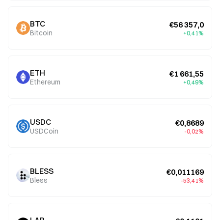
BTC
€56 357,0
Bitcoin
+0,41%
ETH
€1 661,55
Ethereum
+0,49%
USDC
€0,8689
USDCoin
-0,02%
BLESS
€0,011169
Bless
-53,41%