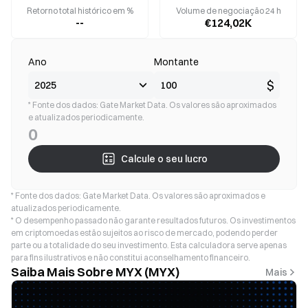
Retorno total histórico em %
Volume de negociação 24 h
--
€124,02K
Ano
Montante
$
* Fonte dos dados: Gate Market Data. Os valores são aproximados
e atualizados periodicamente.
0
Calcule o seu lucro
* Fonte dos dados: Gate Market Data. Os valores são aproximados e
atualizados periodicamente.
* O desempenho passado não garante resultados futuros. Os investimentos
em criptomoedas estão sujeitos ao risco de mercado, podendo perder
parte ou a totalidade do seu investimento. Esta calculadora serve apenas
para fins ilustrativos e não constitui aconselhamento financeiro.
Saiba Mais Sobre MYX (MYX)
Mais