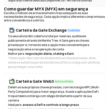
Suporte ao cliente dedicado disponível 24/7 em vários idiomas.
Como guardar MYX (MYX) em segurança
Escolha o método de armazenamento mais adequado às suas
necessidades de segurança. Cada opção implica diferentes compromissos
entre conveniência e controlo.
Carteira da Gate Exchange
Custódia
Os seus ativos têm cobertura total por reservas, auditáveis
publicamente através de Merkle Tree. A Gate gere as chaves
privadas por si, tornando esta a opção mais conveniente para
negociação ativa e recuperação de conta.
Melhor para:
negociação diária, staking e Earn
*
Observação: Não controla diretamente as chaves privadas. Ative
sempre a autenticação de dois fatores (2FA) e o código anti-phishing
para proteger a sua conta.
Carteira Gate Web3
Autocustódia
Detém as suas próprias chaves privadas, com tecnologia MPC (Multi-
Party Computation) para maior segurança. Aceda a aplicações DeFi,
troque tokens e interaja com dApps diretamente a partir da sua
carteira.
Ideal para:
acesso a DeFi e controlo a longo prazo