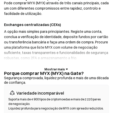
Pode comprar MYX (MYX) através de três canais principais, cada
um com diferentes compromissos entre rapidez, controlo e
facilidade de utilização.
Exchanges centralizadas (CEXs)
A opção mais simples para principiantes. Registe uma conta,
conclua a verificação de identidade, deposite fundos por cartão
ou transferência bancária e faça uma ordem de compra. Procure
uma plataforma que liste MYX com volume de negociação
suficiente, taxas transparentes e funcionalidades de segurança
robustas, como 2FA e armazenamento a frio.
Carteiras de criptomoedas
Porque comprar MYX (MYX) na Gate?
Para utilizadores que dão prioridade à autocustódia. As
Segurança comprovada, liquidez profunda e mais de uma década
de confiança.
carteiras não custodiais permitem-lhe guardar as suas próprias
chaves privadas e trocar tokens diretamente na interface da
Variedade incomparável
carteira. Algumas carteiras também oferecem uma rampa de
entrada fiduciária, permitindo-lhe comprar MYX com cartão de
Suporta mais de 4 900 tipos de criptomoedas e mais de 2 220 pares
de negociação.
crédito sem passar primeiro por uma exchange. Faça sempre
Liquidez profunda para negociação de MYX com spreads reduzidos.
uma cópia de segurança da sua frase de recuperação e verifique