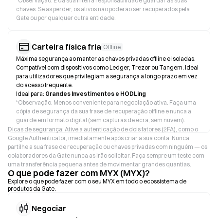
*
Observação: É da sua inteira responsabilidade guardar as suas
chaves. Se as perder, os ativos não poderão ser recuperados pela
Gate ou por qualquer outra entidade.
Carteira física fria
Offline
Máxima segurança ao manter as chaves privadas offline e isoladas.
Compatível com dispositivos como Ledger, Trezor ou Tangem. Ideal
para utilizadores que privilegiam a segurança a longo prazo em vez
do acesso frequente.
Ideal para:
Grandes Investimentos e HODLing
*
Observação: Menos conveniente para negociação ativa. Faça uma
cópia de segurança da sua frase de recuperação offline e nunca a
guarde em formato digital (sem capturas de ecrã, sem nuvem).
Dicas de segurança: Ative a autenticação de dois fatores (2FA), como o
Google Authenticator, imediatamente após criar a sua conta. Nunca
partilhe a sua frase de recuperação ou chaves privadas com ninguém — os
colaboradores da Gate nunca as irão solicitar. Faça sempre um teste com
uma transferência pequena antes de movimentar grandes quantias.
O que pode fazer com MYX (MYX)?
Explore o que pode fazer com o seu MYX em todo o ecossistema de
produtos da Gate.
Negociar