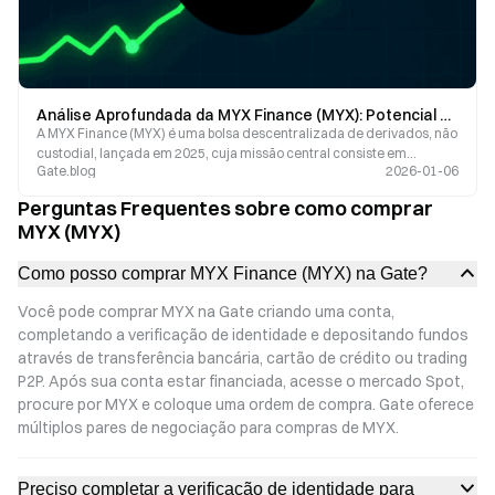
Análise Aprofundada da MYX Finance (MYX): Potencial do Projeto e Perspetivas Futuras de Preço
A MYX Finance (MYX) é uma bolsa descentralizada de derivados, não
custodial, lançada em 2025, cuja missão central consiste em
Gate.blog
2026-01-06
transformar a experiência de negociação de contratos perpétuos em
blockchain.
Perguntas Frequentes sobre como comprar
MYX (MYX)
Como posso comprar MYX Finance (MYX) na Gate?
Você pode comprar MYX na Gate criando uma conta,
completando a verificação de identidade e depositando fundos
através de transferência bancária, cartão de crédito ou trading
P2P. Após sua conta estar financiada, acesse o mercado Spot,
procure por MYX e coloque uma ordem de compra. Gate oferece
múltiplos pares de negociação para compras de MYX.
Preciso completar a verificação de identidade para