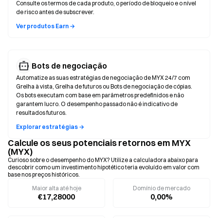
Consulte os termos de cada produto, o período de bloqueio e o nível
de risco antes de subscrever.
Ver produtos Earn →
Bots de negociação
Automatize as suas estratégias de negociação de MYX 24/7 com
Grelha à vista, Grelha de futuros ou Bots de negociação de cópias.
Os bots executam com base em parâmetros predefinidos e não
garantem lucro. O desempenho passado não é indicativo de
resultados futuros.
Explorar estratégias →
Calcule os seus potenciais retornos em MYX
(MYX)
Curioso sobre o desempenho do MYX? Utilize a calculadora abaixo para
descobrir como um investimento hipotético teria evoluído em valor com
base nos preços históricos.
Maior alta até hoje
Domínio de mercado
€17,28000
0,00%