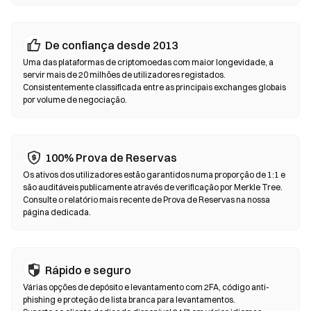
os endereços dos contratos antes de confirmar qualquer
transação.
De confiança desde 2013
Exchanges Descentralizadas (DEX)
Uma das plataformas de criptomoedas com maior longevidade, a
Negoceie diretamente entre pares, sem intermediários. As DEX
servir mais de 20 milhões de utilizadores registados.
Consistentemente classificada entre as principais exchanges globais
utilizam contratos inteligentes para executar trocas em
por volume de negociação.
blockchain — não é necessário registo nem verificação de
identidade. Ligue uma wallet compatível, selecione o par de
tokens, defina a tolerância de derrapagem e confirme o swap.
Tenha em atenção que se aplicam taxas de gas e os preços
100% Prova de Reservas
podem diferir dos mercados centralizados devido à
Os ativos dos utilizadores estão garantidos numa proporção de 1:1 e
profundidade de liquidez. A maioria da atividade nas DEX ocorre
são auditáveis publicamente através de verificação por Merkle Tree.
em blockchains compatíveis com EVM, como Ethereum, BNB
Consulte o relatório mais recente de Prova de Reservas na nossa
Chain e Polygon.
página dedicada.
Rápido e seguro
Várias opções de depósito e levantamento com 2FA, código anti-
phishing e proteção de lista branca para levantamentos.