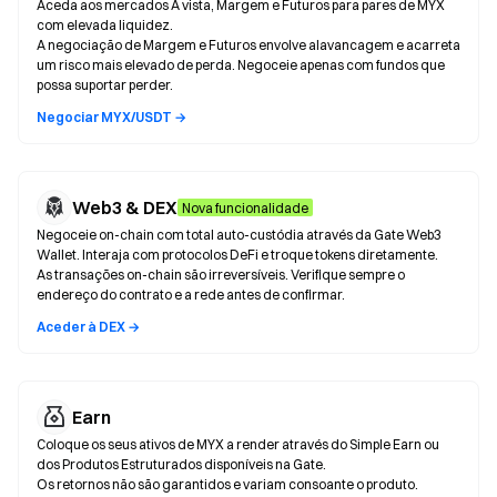
Aceda aos mercados À vista, Margem e Futuros para pares de MYX
com elevada liquidez.
A negociação de Margem e Futuros envolve alavancagem e acarreta
um risco mais elevado de perda. Negoceie apenas com fundos que
possa suportar perder.
Negociar MYX/USDT →
Web3 & DEX
Nova funcionalidade
Negoceie on-chain com total auto-custódia através da Gate Web3
Wallet. Interaja com protocolos DeFi e troque tokens diretamente.
As transações on-chain são irreversíveis. Verifique sempre o
endereço do contrato e a rede antes de confirmar.
Aceder à DEX →
Earn
Coloque os seus ativos de MYX a render através do Simple Earn ou
dos Produtos Estruturados disponíveis na Gate.
Os retornos não são garantidos e variam consoante o produto.