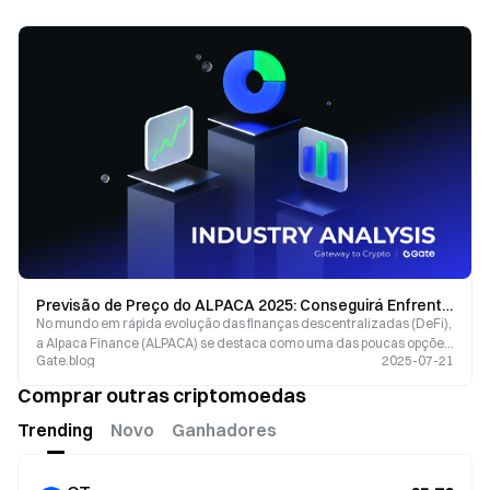
Previsão de Preço do ALPACA 2025: Conseguirá Enfrentar Outra Alta?
No mundo em rápida evolução das finanças descentralizadas (DeFi),
a Alpaca Finance (ALPACA) se destaca como uma das poucas opções
Gate.blog
2025-07-21
de farming de rendimento alavancado.
Comprar outras criptomoedas
Trending
Novo
Ganhadores