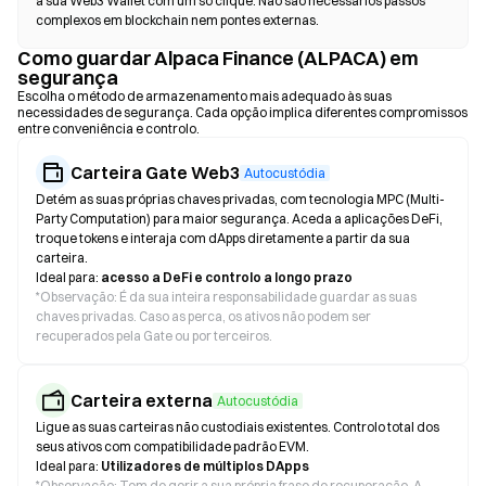
a sua Web3 Wallet com um só clique. Não são necessários passos
complexos em blockchain nem pontes externas.
Como guardar Alpaca Finance (ALPACA) em
segurança
Escolha o método de armazenamento mais adequado às suas
necessidades de segurança. Cada opção implica diferentes compromissos
entre conveniência e controlo.
Carteira Gate Web3
Autocustódia
Detém as suas próprias chaves privadas, com tecnologia MPC (Multi-
Party Computation) para maior segurança. Aceda a aplicações DeFi,
troque tokens e interaja com dApps diretamente a partir da sua
carteira.
Ideal para:
acesso a DeFi e controlo a longo prazo
*
Observação: É da sua inteira responsabilidade guardar as suas
chaves privadas. Caso as perca, os ativos não podem ser
recuperados pela Gate ou por terceiros.
Carteira externa
Autocustódia
Ligue as suas carteiras não custodiais existentes. Controlo total dos
seus ativos com compatibilidade padrão EVM.
Ideal para:
Utilizadores de múltiplos DApps
*
Observação: Tem de gerir a sua própria frase de recuperação. A