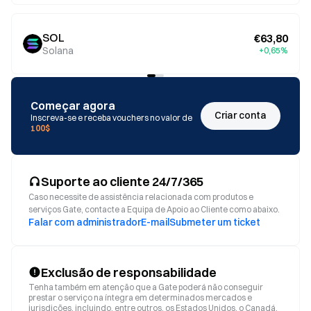
SOL
€63,80
Solana
+0,65%
Começar agora
Criar conta
Inscreva-se e receba vouchers no valor de
100$
Suporte ao cliente 24/7/365
Caso necessite de assistência relacionada com produtos e
serviços Gate, contacte a Equipa de Apoio ao Cliente como abaixo.
Falar com administrador
E-mail
Submeter um ticket
Exclusão de responsabilidade
Tenha também em atenção que a Gate poderá não conseguir
prestar o serviço na íntegra em determinados mercados e
jurisdições, incluindo, entre outros, os Estados Unidos, o Canadá,