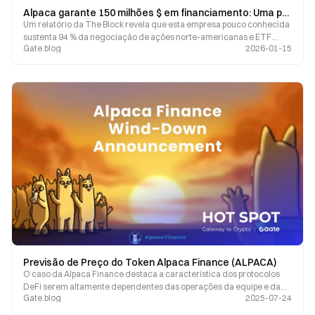
Alpaca garante 150 milhões $ em financiamento: Uma ponte essencial entre as finanças tradicionais e o universo cripto
Um relatório da The Block revela que esta empresa pouco conhecida
sustenta 94 % da negociação de ações norte-americanas e ETF
Gate.blog
2026-01-15
tokenizados no mercado.
Previsão de Preço do Token Alpaca Finance (ALPACA)
O caso da Alpaca Finance destaca a característica dos protocolos
DeFi serem altamente dependentes das operações da equipe e da
Gate.blog
2025-07-24
sustentabilidade ecológica.