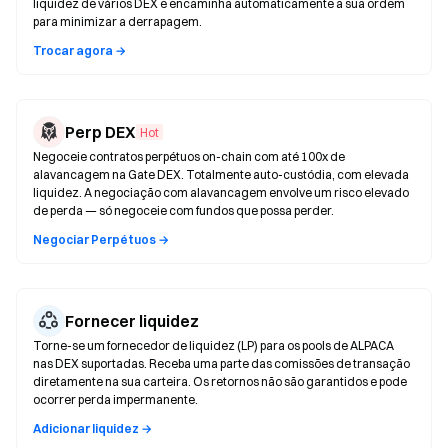
liquidez de vários DEX e encaminha automaticamente a sua ordem
para minimizar a derrapagem.
Trocar agora →
Perp DEX
Hot
Negoceie contratos perpétuos on-chain com até 100x de
alavancagem na Gate DEX. Totalmente auto-custódia, com elevada
liquidez. A negociação com alavancagem envolve um risco elevado
de perda — só negoceie com fundos que possa perder.
Negociar Perpétuos →
Fornecer liquidez
Torne-se um fornecedor de liquidez (LP) para os pools de ALPACA
nas DEX suportadas. Receba uma parte das comissões de transação
diretamente na sua carteira. Os retornos não são garantidos e pode
ocorrer perda impermanente.
Adicionar liquidez →