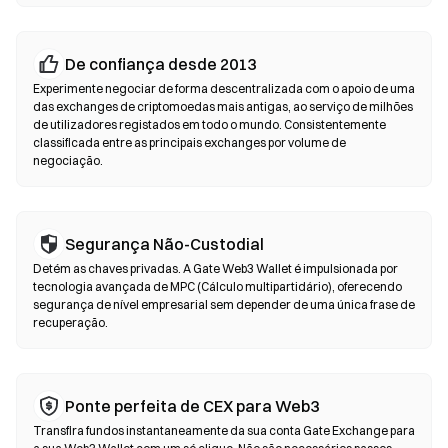
os endereços dos contratos antes de confirmar qualquer
transação.
De confiança desde 2013
Exchanges Descentralizadas (DEX)
Experimente negociar de forma descentralizada com o apoio de uma
Negoceie diretamente entre pares, sem intermediários. As DEX
das exchanges de criptomoedas mais antigas, ao serviço de milhões
de utilizadores registados em todo o mundo. Consistentemente
utilizam contratos inteligentes para executar trocas em
classificada entre as principais exchanges por volume de
blockchain — não é necessário registo nem verificação de
negociação.
identidade. Ligue uma wallet compatível, selecione o par de
tokens, defina a tolerância de derrapagem e confirme o swap.
Tenha em atenção que se aplicam taxas de gas e os preços
podem diferir dos mercados centralizados devido à
Segurança Não-Custodial
profundidade de liquidez. A maioria da atividade nas DEX ocorre
Detém as chaves privadas. A Gate Web3 Wallet é impulsionada por
em blockchains compatíveis com EVM, como Ethereum, BNB
tecnologia avançada de MPC (Cálculo multipartidário), oferecendo
Chain e Polygon.
segurança de nível empresarial sem depender de uma única frase de
recuperação.
Ponte perfeita de CEX para Web3
Transfira fundos instantaneamente da sua conta Gate Exchange para