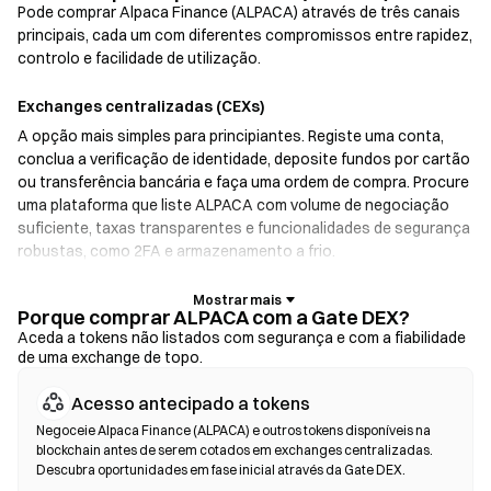
Pode comprar Alpaca Finance (ALPACA) através de três canais
principais, cada um com diferentes compromissos entre rapidez,
controlo e facilidade de utilização.
Exchanges centralizadas (CEXs)
A opção mais simples para principiantes. Registe uma conta,
conclua a verificação de identidade, deposite fundos por cartão
ou transferência bancária e faça uma ordem de compra. Procure
uma plataforma que liste ALPACA com volume de negociação
suficiente, taxas transparentes e funcionalidades de segurança
robustas, como 2FA e armazenamento a frio.
Carteiras de criptomoedas
Porque comprar ALPACA com a Gate DEX?
Para utilizadores que dão prioridade à autocustódia. As
Aceda a tokens não listados com segurança e com a fiabilidade
de uma exchange de topo.
carteiras não custodiais permitem-lhe guardar as suas próprias
chaves privadas e trocar tokens diretamente na interface da
Acesso antecipado a tokens
carteira. Algumas carteiras também oferecem uma rampa de
entrada fiduciária, permitindo-lhe comprar ALPACA com cartão
Negoceie Alpaca Finance (ALPACA) e outros tokens disponíveis na
blockchain antes de serem cotados em exchanges centralizadas.
de crédito sem passar primeiro por uma exchange. Faça sempre
Descubra oportunidades em fase inicial através da Gate DEX.
uma cópia de segurança da sua frase de recuperação e verifique