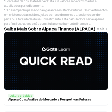
* Fonte dos dados: Gate Market Data. Os valores são aproximados e
atualizados periodicamente.
* O desempenho passado não garante resultados futuros. Os investimentos
em criptomoedas estão sujeitos ao risco de mercado, podendo perder
parte ou a totalidade do seu investimento. Esta calculadora serve apenas
para fins ilustrativos e não constitui aconselhamento financeiro.
Saiba Mais Sobre Alpaca Finance (ALPACA)
Mais
Leituras rápidas
Alpaca Coin: Análise do Mercado e Perspetivas Futuras