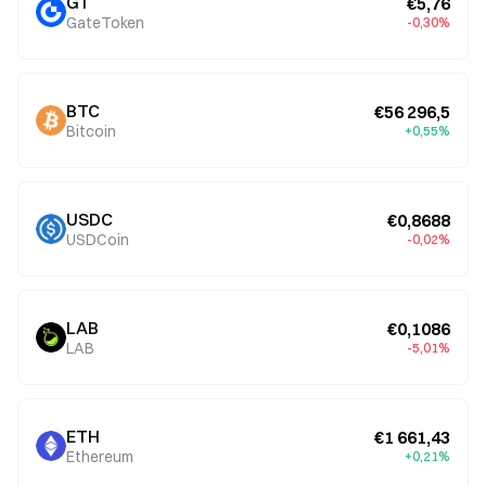
GT
€5,76
GateToken
-0,30%
BTC
€56 296,5
Bitcoin
+0,55%
USDC
€0,8688
USDCoin
-0,02%
LAB
€0,1086
LAB
-5,01%
ETH
€1 661,43
Ethereum
+0,21%