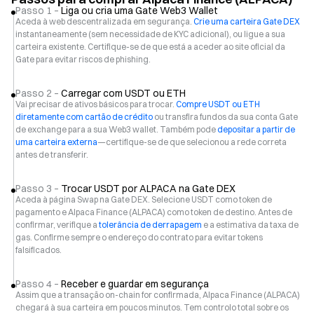
Passo 1 –
Liga ou cria uma Gate Web3 Wallet
Aceda à web descentralizada em segurança.
Crie uma carteira Gate DEX
instantaneamente (sem necessidade de KYC adicional), ou ligue a sua
carteira existente. Certifique-se de que está a aceder ao site oficial da
Gate para evitar riscos de phishing.
Passo 2 –
Carregar com USDT ou ETH
Vai precisar de ativos básicos para trocar.
Compre USDT ou ETH
diretamente com cartão de crédito
ou transfira fundos da sua conta Gate
de exchange para a sua Web3 wallet. Também pode
depositar a partir de
uma carteira externa
—certifique-se de que selecionou a rede correta
antes de transferir.
Passo 3 –
Trocar USDT por ALPACA na Gate DEX
Aceda à página Swap na Gate DEX. Selecione USDT como token de
pagamento e Alpaca Finance (ALPACA) como token de destino. Antes de
confirmar, verifique a
tolerância de derrapagem
e a estimativa da taxa de
gas. Confirme sempre o endereço do contrato para evitar tokens
falsificados.
Passo 4 –
Receber e guardar em segurança
Assim que a transação on-chain for confirmada, Alpaca Finance (ALPACA)
chegará à sua carteira em poucos minutos. Tem controlo total sobre os