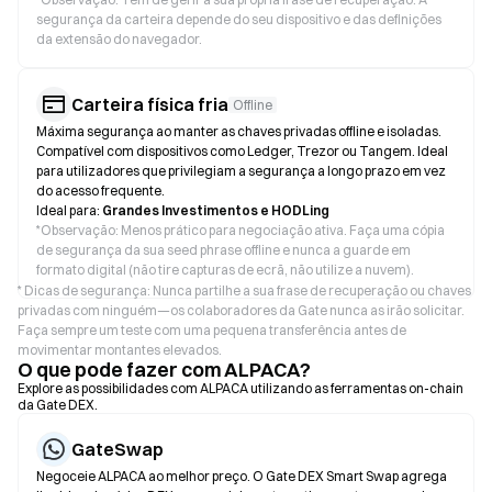
segurança da carteira depende do seu dispositivo e das definições
da extensão do navegador.
Carteira física fria
Offline
Máxima segurança ao manter as chaves privadas offline e isoladas.
Compatível com dispositivos como Ledger, Trezor ou Tangem. Ideal
para utilizadores que privilegiam a segurança a longo prazo em vez
do acesso frequente.
Ideal para:
Grandes Investimentos e HODLing
*
Observação: Menos prático para negociação ativa. Faça uma cópia
de segurança da sua seed phrase offline e nunca a guarde em
formato digital (não tire capturas de ecrã, não utilize a nuvem).
* Dicas de segurança: Nunca partilhe a sua frase de recuperação ou chaves
privadas com ninguém—os colaboradores da Gate nunca as irão solicitar.
Faça sempre um teste com uma pequena transferência antes de
movimentar montantes elevados.
O que pode fazer com ALPACA?
Explore as possibilidades com ALPACA utilizando as ferramentas on-chain
da Gate DEX.
GateSwap
Negoceie ALPACA ao melhor preço. O Gate DEX Smart Swap agrega