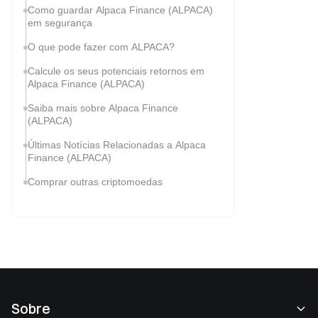
Como guardar Alpaca Finance (ALPACA)
em segurança
O que pode fazer com ALPACA?
Calcule os seus potenciais retornos em
Alpaca Finance (ALPACA)
Saiba mais sobre Alpaca Finance
(ALPACA)
Últimas Notícias Relacionadas a Alpaca
Finance (ALPACA)
Comprar outras criptomoedas
Sobre