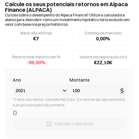
Calcule os seus potenciais retornos em Alpaca
Finance (ALPACA)
Curioso sobre o desempenho do Alpaca Finance? Utilize a calculadora
abaixo para descobrir como um investimento hipotético teria evoluído em
valor com base nos preços históricos.
Maior alta até hoje
Domínio de mercado
€7
0,00%
Retorno total histórico em %
Volume de negociação 24 h
-99,00%
€22,10K
Ano
Montante
$
* Fonte dos dados: Gate Market Data. Os valores são aproximados
e atualizados periodicamente.
0
Calcule o seu lucro