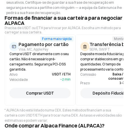
seus ativos. Certifique-se de guardar a sua frase de recuperação em
segurança e nunca a partilhe com ninguém — a equipa da Gate nunca lhe
pedirá a sua frase de recuperação.
Formas de financiar a sua carteira para negociar
ALPACA
Precisa de USDT ou ETH para trocar por ALPACA. Escolha um método para
carregar a sua carteira.
Forma mais rápida
Montant
Pagamento por cartão
Transferência ba
Visa, MC, Apple Pay
SEPA, SWIFT
Compre USDT diretamente com o seu
Deposite moeda fiduciária pa
cartão. Não é necessário pré-
comprar stablecoins em gran
carregamento. Segurança PCI-DSS
quantidades. O tempo de
garantida.
processamento varia conform
USDT / ETH
Baixa / Ze
Ativo
banco.
Comissão
consoante 
~2 min
Velocidade
1–3 d
Prazo
Comprar USDT
Depósito Fiduciári
* ALPACA não está listado numa CEX. Estes métodos financiam a sua
carteira com USDT/ETH para trocar numa DEX. As taxas e velocidades são
estimativas e podem variar.
Onde comprar Alpaca Finance (ALPACA)?