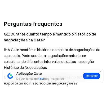
Perguntas frequentes
Q1: Durante quanto tempo é mantido o histórico de
negociações na Gate?
R: A Gate mantém o histórico completo de negociações da
sua conta. Pode aceder a negociações anteriores
selecionando diferentes intervalos de datas na secção
Histórico de Negociações.
Aplicação Gate
Transferir
Q2: Que informações estão incluídas no ficheiro
Da confiança de
45M
neg. no mundo
exportado do histórico de negociações?
Sim
Não
R: O ficheiro exportado contém informações detalhadas,
incluindo par de negociação, tipo de ordem, preço,
quantidade, taxas e hora de execução de cada negociação