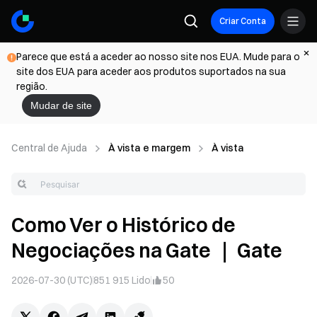
Criar Conta
Parece que está a aceder ao nosso site nos EUA. Mude para o
site dos EUA para aceder aos produtos suportados na sua
região.
Mudar de site
Central de Ajuda
À vista e margem
À vista
Como Ver o Histórico de
Negociações na Gate ｜ Gate
2026-07-30 (UTC)
851 915
Lido
50