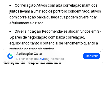
Correlação
Ativos com alta correlação mantidos
juntos levam a um risco de portfólio concentrado; ativos
com correlação baixa ou negativa podem diversificar
efetivamente o risco.
Diversificação
Recomenda-se alocar fundos em 3-
5 pares de negociação com baixa correlação,
equilibrando tanto o potencial de rendimento quanto a
redução do risco sistêmico.
Aplicação Gate
Transferir
Da confiança de
45M
neg. no mundo
Isenção de responsabilidade
O conteúdo aqui disponibilizado destina-se apenas a fins de
Sim
Não
referência e educativos, não constituindo qualquer
aconselhamento financeiro, de investimento, de
negociação ou jurídico, nem representa uma oferta ou
solicitação para comprar ou vender quaisquer ativos
digitais. A Gate não assume quaisquer declarações ou