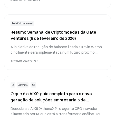
prazo.
Relatório semanal
Resumo Semanal de Criptomoedas da Gate
Ventures (9 de fevereiro de 2026)
A iniciativa de redução do balanço ligada a Kevin Warsh
dificilmente será implementada num futuro próximo,
ainda que permaneçam possíveis caminhos a médio e
2026-02-09 20:15:46
longo prazo.
+
3
IA
Altcoins
O que é o AIX9: guia completo para a nova
geração de soluções empresariais de
computação
Descubra a AIX9 (AthenaX9), o agente CFO inovador
alimentado por IA que está a transformar a análise DeFi