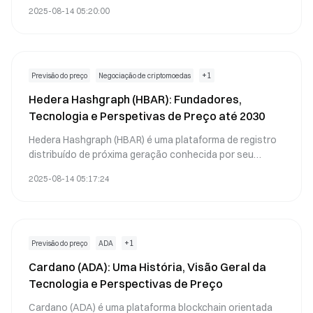
do mercado de criptomoedas atinge mínimos sem
2025-08-14 05:20:00
precedentes. Este medo extremo, juntamente com a
faixa de preço de 80.000−85.000 do Bitcoin, destaca a
complexa interação entre a psicologia dos investidores
de criptomoedas e a dinâmica de mercado. Nossa
análise de mercado Web3 explora as implicações para
+
1
Previsão do preço
Negociação de criptomoedas
as previsões de preço do Bitcoin e estratégias de
Hedera Hashgraph (HBAR): Fundadores,
investimento em blockchain neste cenário volátil.
Tecnologia e Perspetivas de Preço até 2030
Hedera Hashgraph (HBAR) é uma plataforma de registro
distribuído de próxima geração conhecida por seu
consenso Hashgraph único e governança de nível
2025-08-14 05:17:24
empresarial. Apoiada por grandes corporações globais,
tem como objetivo impulsionar aplicações
descentralizadas rápidas, seguras e eficientes em
termos energéticos.
+
1
Previsão do preço
ADA
Cardano (ADA): Uma História, Visão Geral da
Tecnologia e Perspectivas de Preço
Cardano (ADA) é uma plataforma blockchain orientada