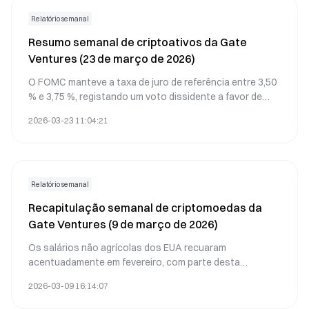
Relatório semanal
Resumo semanal de criptoativos da Gate
Ventures (23 de março de 2026)
O FOMC manteve a taxa de juro de referência entre 3,50
% e 3,75 %, registando um voto dissidente a favor de
uma redução da taxa, o que revela uma divergência
2026-03-23 11:04:21
interna inicial. Jerome Powell destacou a elevada
incerteza geopolítica no Médio Oriente, sublinhando que
a Fed se mantém dependente dos dados e disponível
para ajustar a política monetária.
Relatório semanal
Recapitulação semanal de criptomoedas da
Gate Ventures (9 de março de 2026)
Os salários não agrícolas dos EUA recuaram
acentuadamente em fevereiro, com parte desta
fraqueza a ser atribuída a distorções estatísticas e a
2026-03-09 16:14:07
fatores externos de carácter temporário.