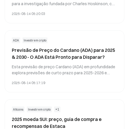
para a investigação fundada por Charles Hoskinson, co-
fundador da Ethereum. Conhecida pela sua protocolo de
2025-08-14 05:20:03
prova de participação eficiente em energia e rigor
académico, o Cardano tem como objetivo fornecer
aplicações descentralizadas escaláveis e seguras em
todo o mundo.
ADA
Investir em cripto
Previsão de Preço do Cardano (ADA) para 2025
& 2030 - O ADA Está Pronto para Disparar?
Esta previsão de preço Cardano (ADA) em profundidade
explora previsões de curto prazo para 2025-2026 e
cenários de longo prazo até 2030, abrangendo análise
2025-08-14 05:17:19
técnica, insights de especialistas e fatores-chave como
adoção, concorrência e marcos de roadmap para avaliar
o potencial de crescimento da ADA.
+
1
Altcoins
Investir em cripto
2025 moeda SUI: preço, guia de compra e
recompensas de Estaca