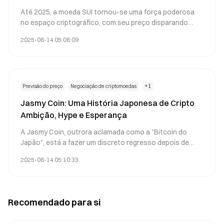
Até 2025, a moeda SUI tornou-se uma força poderosa
no espaço criptográfico, com seu preço disparando
para $3.34. Este guia explora a tecnologia blockchain da
2025-08-14 05:08:09
SUI, estacas recompensas e comparações com outras
criptomoedas. Descubra por que os investidores estão
correndo para comprar a moeda SUI e aprenda como
maximizar os retornos alavancando seu potencial.
+
1
Previsão do preço
Negociação de criptomoedas
Jasmy Coin: Uma História Japonesa de Cripto
Ambição, Hype e Esperança
A Jasmy Coin, outrora aclamada como a "Bitcoin do
Japão", está a fazer um discreto regresso depois de
uma queda dramática. Esta análise aprofundada
2025-08-14 05:10:33
desvenda as suas origens nascidas na Sony, as
oscilações selvagens do mercado e se 2025 poderá
marcar o seu verdadeiro renascimento.
Recomendado para si