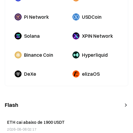
Pi Network
USDCoin
Solana
XPIN Network
Binance Coin
Hyperliquid
DeXe
elizaOS
Flash
ETH cai abaixo de 1900 USDT
2026-08-06 02:17