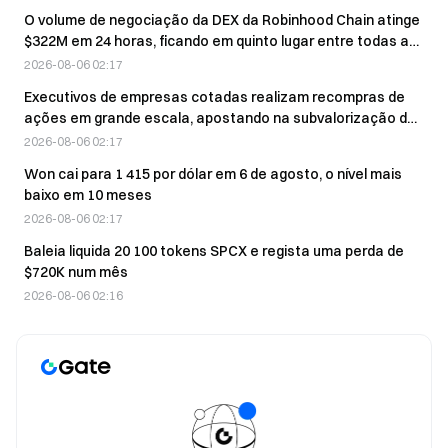
O volume de negociação da DEX da Robinhood Chain atinge
$322M em 24 horas, ficando em quinto lugar entre todas as
blockchains
2026-08-06 02:17
Executivos de empresas cotadas realizam recompras de
ações em grande escala, apostando na subvalorização das
ações
2026-08-06 02:17
Won cai para 1 415 por dólar em 6 de agosto, o nível mais
baixo em 10 meses
2026-08-06 02:17
Baleia liquida 20 100 tokens SPCX e regista uma perda de
$720K num mês
2026-08-06 02:16