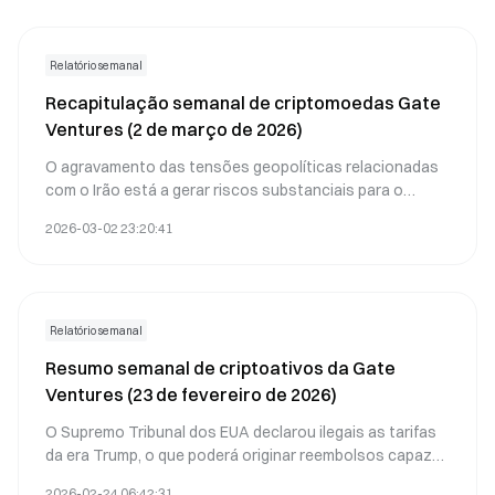
Relatório semanal
Recapitulação semanal de criptomoedas Gate
Ventures (2 de março de 2026)
O agravamento das tensões geopolíticas relacionadas
com o Irão está a gerar riscos substanciais para o
comércio internacional, podendo provocar interrupções
2026-03-02 23:20:41
nas cadeias de abastecimento, subida dos preços das
matérias-primas e mudanças na distribuição global de
capital.
Relatório semanal
Resumo semanal de criptoativos da Gate
Ventures (23 de fevereiro de 2026)
O Supremo Tribunal dos EUA declarou ilegais as tarifas
da era Trump, o que poderá originar reembolsos capazes
de dinamizar o crescimento económico nominal a curto
2026-02-24 06:42:31