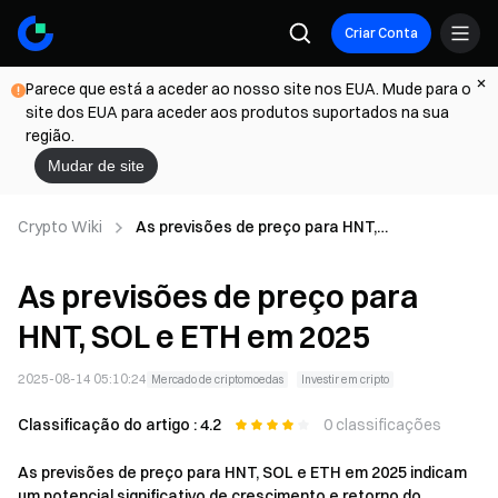
Criar Conta
Parece que está a aceder ao nosso site nos EUA. Mude para o
site dos EUA para aceder aos produtos suportados na sua
região.
Mudar de site
Crypto Wiki
As previsões de preço para HNT,
SOL e ETH em 2025
As previsões de preço para
HNT, SOL e ETH em 2025
2025-08-14 05:10:24
Mercado de criptomoedas
Investir em cripto
Classificação do artigo : 4.2
0 classificações
As previsões de preço para HNT, SOL e ETH em 2025 indicam
um potencial significativo de crescimento e retorno do