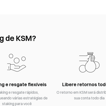
ng de KSM?
ng e resgate flexíveis
Libere retornos tod
aking e resgate rápidos,
O retorno em KSM será distri
ueando várias estratégias de
sua conta todo dia
staking para você