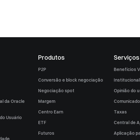
Produtos
Serviços
P2P
Benefícios V
Conversão e block negociação
Institucional
Negociação spot
Opinião do u
al da Oracle
Margem
Comunicado
Centro Earn
Taxas
do Usuário
ETF
Central de A
Futuros
Aplicação p
idade