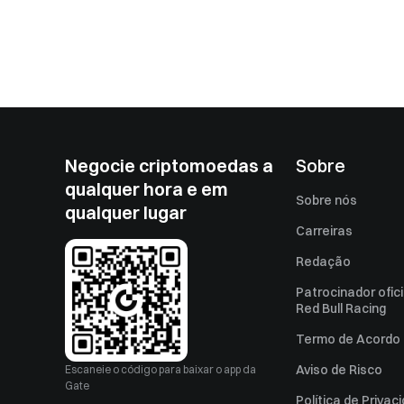
Negocie criptomoedas a
Sobre
qualquer hora e em
Sobre nós
qualquer lugar
Carreiras
Redação
Patrocinador ofici
Red Bull Racing
Termo de Acordo 
Aviso de Risco
Escaneie o código para baixar o app da
Gate
Política de Privac