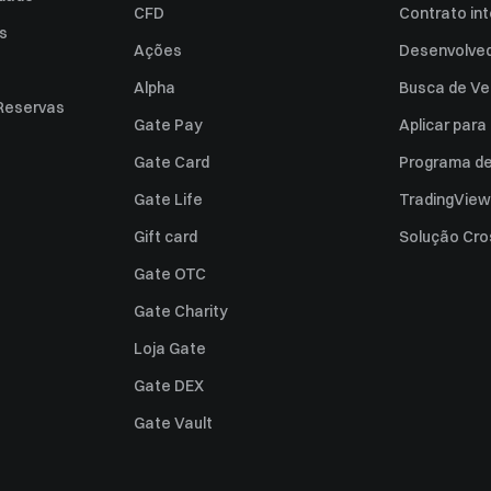
CFD
Contrato int
es
Ações
Desenvolved
Alpha
Busca de Ve
Reservas
Gate Pay
Aplicar par
Gate Card
Programa de 
Gate Life
TradingView
Gift card
Solução Cro
Gate OTC
Gate Charity
Loja Gate
Gate DEX
Gate Vault