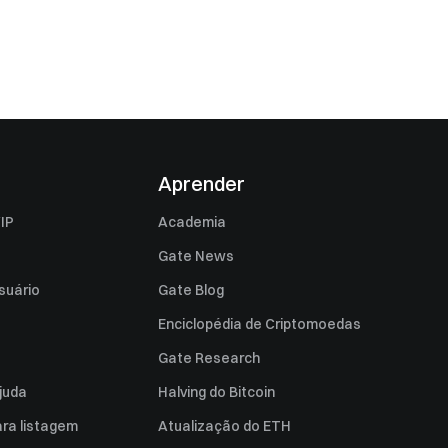
Aprender
IP
Academia
Gate News
suário
Gate Blog
Enciclopédia de Criptomoedas
Gate Research
juda
Halving do Bitcoin
ara listagem
Atualização do ETH