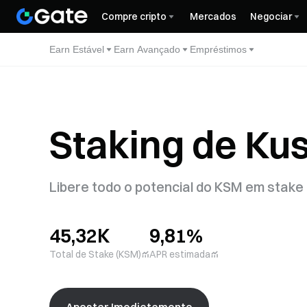
Compre cripto
Mercados
Negociar
Earn Estável
Earn Avançado
Empréstimos
Staking de K
Libere todo o potencial do KSM em stake
45,32K
9,81%
Total de Stake (KSM)
APR estimada
Apostar Imediatamente