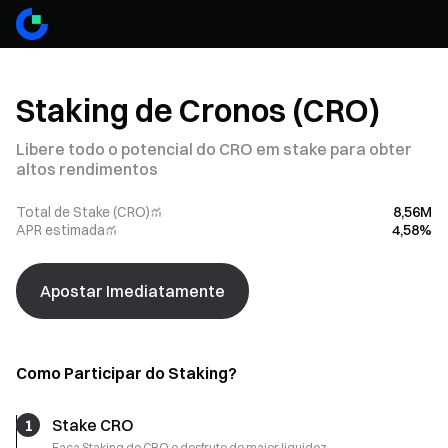
Staking de Cronos (CRO)
Libere todo o potencial do CRO em stake para obter
altos rendimentos
Total de Stake (CRO)
8,56M
APR estimada
4,58%
Apostar Imediatamente
Como Participar do Staking?
1
Stake CRO
Faça Staking de CRO e desfrute de maior liquidez.