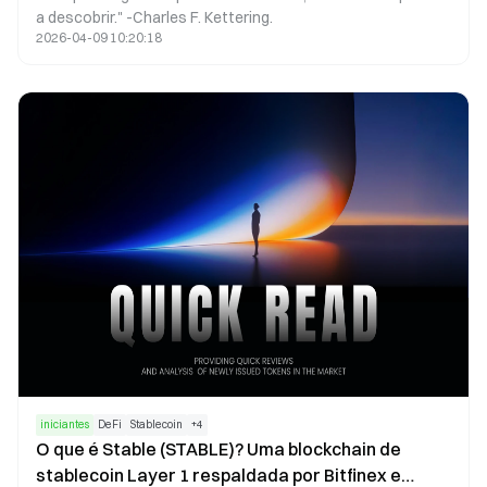
a descobrir." -Charles F. Kettering.
2026-04-09 10:20:18
iniciantes
DeFi
Stablecoin
+
4
O que é Stable (STABLE)? Uma blockchain de
stablecoin Layer 1 respaldada por Bitfinex e