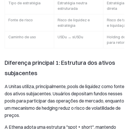
Tipo de estratégia
Estratégia neutra
Estratégia d
estruturada
direta
Fonte de risco
Risco de liquidez e
Risco de tax
estratégia
e liquidação
Caminho de uso
USDu → sUSDu
Holding de a
para retorno
Diferença principal 1: Estrutura dos ativos
subjacentes
A Unitas utiliza, principalmente, pools de liquidez como fonte
dos ativos subjacentes. Usuários depositam fundos nesses
pools para participar das operações de mercado, enquanto
um mecanismo de hedging reduz o risco de volatilidade de
preços.
A Ethena adota uma estrutura "spot + short", mantendo