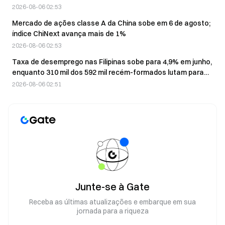
ações de IA foi exagerada
2026-08-06 02:53
Mercado de ações classe A da China sobe em 6 de agosto;
índice ChiNext avança mais de 1%
2026-08-06 02:53
Taxa de desemprego nas Filipinas sobe para 4,9% em junho,
enquanto 310 mil dos 592 mil recém-formados lutam para
encontrar emprego
2026-08-06 02:51
Junte-se à Gate
Receba as últimas atualizações e embarque em sua
jornada para a riqueza