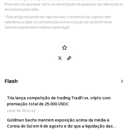
financeiro ou qualquer outra recomendação de qualquer tipo oferecida ou
endossada pela Gate.
* Este artigo não pode ser reproduzido, transmitido ou copiado sem
referência à Gate. A contravenção é uma violação da Lei de Direitos
Autorais e pode estar sujeita a ação legal.
Flash
Tria lança competição de trading TradFi vs. cripto com
premiação total de 25.000 USDC
2026-08-06 02:55
Goldman Sachs mantém exposição acima da média à
Coreia do Sul em 6 de agosto e diz que a liquidação das