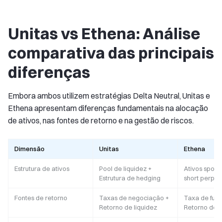
Unitas vs Ethena: Análise
comparativa das principais
diferenças
Embora ambos utilizem estratégias Delta Neutral, Unitas e
Ethena apresentam diferenças fundamentais na alocação
de ativos, nas fontes de retorno e na gestão de riscos.
Dimensão
Unitas
Ethena
Estrutura de ativos
Pool de liquidez +
Ativos spot 
Estrutura de hedging
short perpét
Fontes de retorno
Taxas de negociação +
Taxa de fund
Retorno de liquidez
Retorno de s