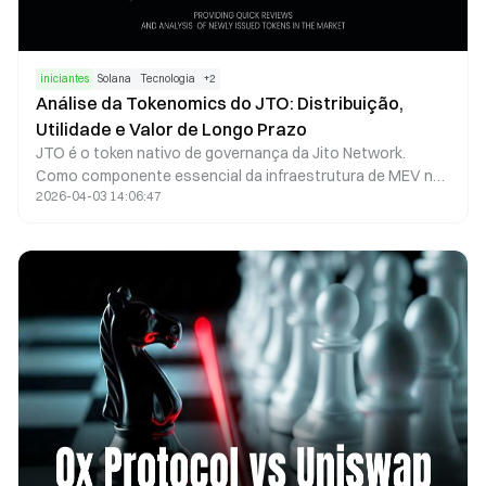
iniciantes
Solana
Tecnologia
+
2
Análise da Tokenomics do JTO: Distribuição,
Utilidade e Valor de Longo Prazo
JTO é o token nativo de governança da Jito Network.
Como componente essencial da infraestrutura de MEV no
2026-04-03 14:06:47
ecossistema Solana, JTO concede direitos de governança
e vincula os interesses de validadores, stakers e searchers
por meio dos retornos do protocolo e incentivos do
ecossistema. A oferta total do token, de 1 bilhão, foi
planejada para equilibrar incentivos de curto prazo com o
crescimento sustentável no longo prazo.