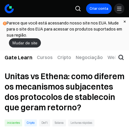
Criar conta
Parece que você está acessando nosso site nos EUA. Mude
para o site dos EUA para acessar os produtos suportados em
sua região.
Mudar de site
Gate Learn
Cursos
Cripto
Negociação
Web3
T
Unitas vs Ethena: como diferem
os mecanismos subjacentes
dos protocolos de stablecoin
que geram retorno?
iniciantes
Cripto
DeFi
Solana
Leituras rápidas