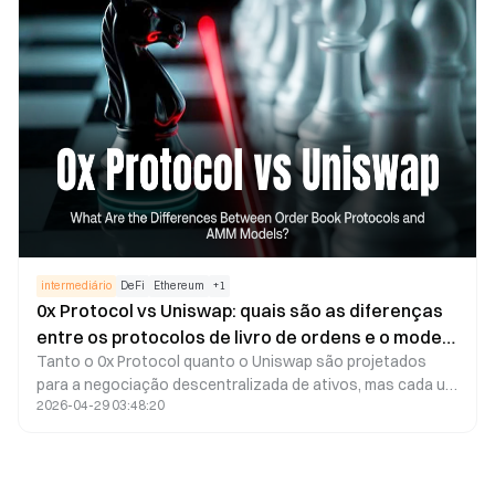
crescimento sustentável no longo prazo.
intermediário
DeFi
Ethereum
+
1
0x Protocol vs Uniswap: quais são as diferenças
entre os protocolos de livro de ordens e o modelo
Tanto o 0x Protocol quanto o Uniswap são projetados
AMM?
para a negociação descentralizada de ativos, mas cada um
2026-04-29 03:48:20
adota mecanismos de negociação distintos. O 0x Protocol
utiliza uma arquitetura de livro de ordens off-chain com
liquidação on-chain, agregando liquidez de múltiplas fontes
para fornecer infraestrutura de negociação para carteiras