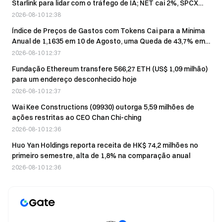
Starlink para lidar com o tráfego de IA; NET cai 2%, SPCX
sobe 2,3% na segunda-feira
2026-08-10 12:38
Índice de Preços de Gastos com Tokens Cai para a Mínima
Anual de 1,1635 em 10 de Agosto, uma Queda de 43,7% em
Dois Meses
2026-08-10 12:37
Fundação Ethereum transfere 566,27 ETH (US$ 1,09 milhão)
para um endereço desconhecido hoje
2026-08-10 12:37
Wai Kee Constructions (09930) outorga 5,59 milhões de
ações restritas ao CEO Chan Chi-ching
2026-08-10 12:36
Huo Yan Holdings reporta receita de HK$ 74,2 milhões no
primeiro semestre, alta de 1,8% na comparação anual
2026-08-10 12:36