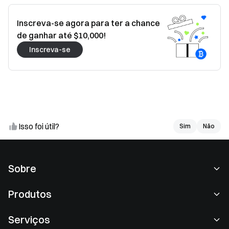
Inscreva-se agora para ter a chance
de ganhar até $10,000!
Inscreva-se
Isso foi útil?
Sim
Sim
Não
Não
Sobre
Sobre nós
Produtos
Carreiras
P2P
Serviços
Redação