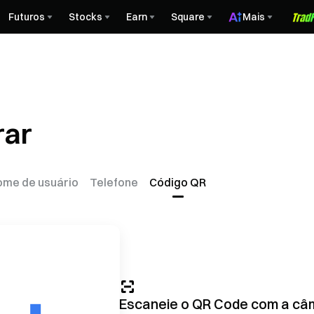
Futuros
Stocks
Earn
Square
Mais
rar
ome de usuário
Telefone
Código QR
Escaneie o QR Code com a câ