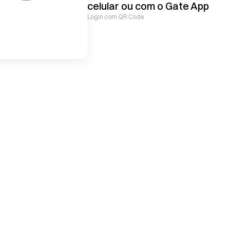
celular ou com o
Gate
App
Login com QR Code