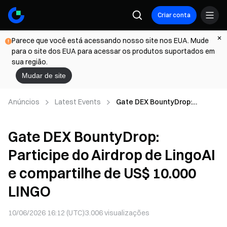
Criar conta
Parece que você está acessando nosso site nos EUA. Mude
para o site dos EUA para acessar os produtos suportados em
sua região.
Mudar de site
Anúncios
Latest Events
Gate DEX BountyDrop:
Participe do Airdrop de
LingoAI e compartilhe de US$
Gate DEX BountyDrop:
10.000 LINGO
Participe do Airdrop de LingoAI
e compartilhe de US$ 10.000
LINGO
10/06/2026 16:12 (UTC)
3.006
visualizações