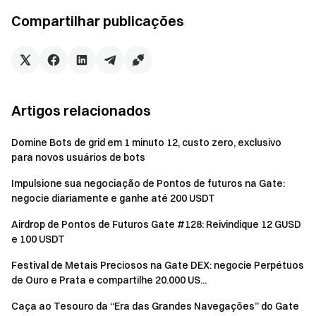
Compartilhar publicações
Observações adicionais
Todas as tarefas devem ser verificadas durante o
período do evento clicando em "Verificar", para que
sejam consideradas participação válida. Quaisquer
tarefas não verificadas dentro do período do evento
Artigos relacionados
serão consideradas desistência.
Domine Bots de grid em 1 minuto 12, custo zero, exclusivo
As recompensas podem ser reivindicadas apenas
para novos usuários de bots
uma vez. Se o mesmo usuário participar com vários
Impulsione sua negociação de Pontos de futuros na Gate:
endereços Web3, a recompensa será concedida ao
negocie diariamente e ganhe até 200 USDT
endereço Web3 elegível com o maior valor de
recompensa.
Airdrop de Pontos de Futuros Gate #128: Reivindique 12 GUSD
e 100 USDT
Para garantir a justiça, todos os destinatários das
recompensas passarão por uma revisão da plataforma
Festival de Metais Preciosos na Gate DEX: negocie Perpétuos
para evitar ataques Sybil. Se múltiplos endereços do
de Ouro e Prata e compartilhe 20.000 US...
mesmo dispositivo participarem, as recompensas serão
Caça ao Tesouro da “Era das Grandes Navegações” do Gate
concedidas aleatoriamente a um único endereço