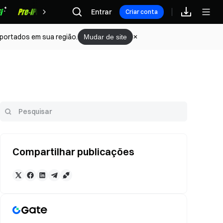
Recompensas
Entrar
Criar conta
portados em sua região.
Mudar de site
Compartilhar publicações