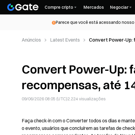
Compre cripto
Mercados
Negociar
Parece que você está acessando nosso s
Anúncios
Latest Events
Convert Power-Up: f
USDT por dia
Convert Power-Up: f
recompensas, até 14
09/06/2026 08:05 (UTC)
2.224
visualizações
Faça check-in com o Converter todos os dias e man
o evento, usuários que concluírem as tarefas de chec