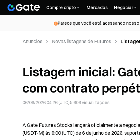
Compre cripto
Mercados
Negociar
Parece que você está acessando nosso s
Anúncios
Novas listagens de Futuros
Listage
perpétu
Listagem inicial: Ga
com contrato perpé
06/06/2026 04:26 (UTC)
5.606
visualizações
A Gate Futures Stocks lançará oficialmente a negocia
(USDT-M) às 6:00 (UTC) de 6 de junho de 2026, supor