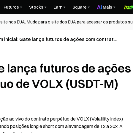
Futuros
Stocks
Earn
Square
Mais
ite nos EUA. Mude para o site dos EUA para acessar os produtos su
m inicial: Gate lança futuros de ações com contrato
o de VOLX (USDT-M)
te lança futuros de ações
tuo de VOLX (USDT-M)
ção ao vivo do contrato perpétuo de VOLX (Volatility Index)
tando posições long e short com alavancagem de 1x a 20x. A