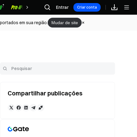
Recompensas
Entrar
Criar conta
portados em sua região.
Mudar de site
Compartilhar publicações