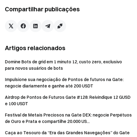
3.000
2
1.000
Compartilhar publicações
10.000
5
400
60.000
40
150
Artigos relacionados
200.000
100
100
300.000
200
50
Domine Bots de grid em 1 minuto 12, custo zero, exclusivo
para novos usuários de bots
Impulsione sua negociação de Pontos de futuros na Gate:
Observações
negocie diariamente e ganhe até 200 USDT
Clique no botão [Participe agora] na página do evento
Airdrop de Pontos de Futuros Gate #128: Reivindique 12 GUSD
para se registrar e concluir a verificação de identidade,
e 100 USDT
tornando-se elegível para as recompensas.
Festival de Metais Preciosos na Gate DEX: negocie Perpétuos
Volume de negociação = Volume de compra + Volume
de Ouro e Prata e compartilhe 20.000 US...
de venda.
Caça ao Tesouro da “Era das Grandes Navegações” do Gate