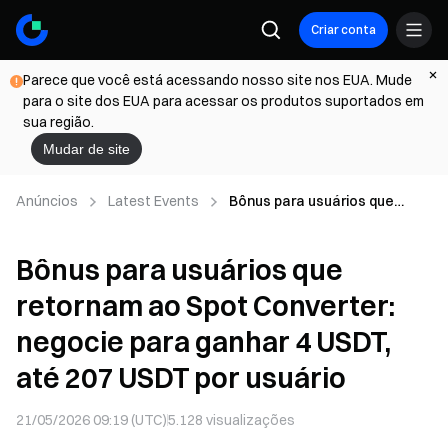
Criar conta
Parece que você está acessando nosso site nos EUA. Mude
para o site dos EUA para acessar os produtos suportados em
sua região.
Mudar de site
Anúncios
Latest Events
Bônus para usuários que
retornam ao Spot Converter:
negocie para ganhar 4 USDT,
Bônus para usuários que
até 207 USDT por usuário
retornam ao Spot Converter:
negocie para ganhar 4 USDT,
até 207 USDT por usuário
21/05/2026 09:19 (UTC)
5.128
visualizações