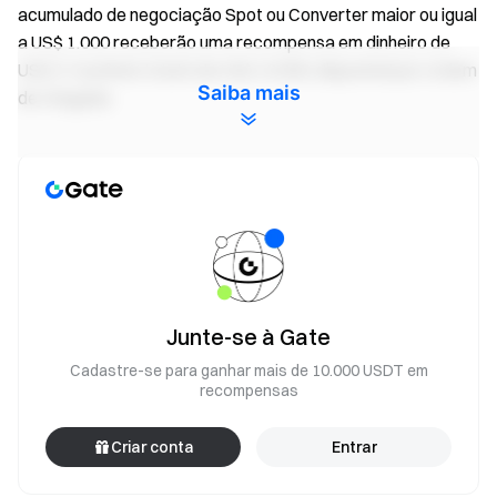
acumulado de negociação Spot ou Converter maior ou igual
a US$ 1.000 receberão uma recompensa em dinheiro de
US$ 3. O prêmio total é de US$ 10.000, disponível por ordem
Saiba mais
de chegada.
Evento 3: Desafio de volume de negociação,
ganhe até US$ 200 em dinheiro
Durante o evento, usuários que atingirem um volume
acumulado de negociação Spot ou Converter maior ou igual
a US$ 3.000 poderão compartilhar o prêmio de US$ 30.000
com base no ranking de volume de negociação (Spot +
Junte-se à Gate
Converter). A maior recompensa é de até US$ 200 em
dinheiro por usuário. Vagas limitadas. Detalhes abaixo:
Cadastre-se para ganhar mais de 10.000 USDT em
recompensas
Volume acumulado de
Recompensas
Criar conta
Entrar
Quota
negociação (USDT)
(USDT)