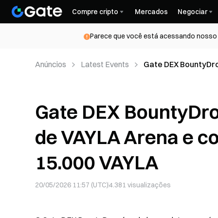
Compre cripto
Mercados
Negociar
Parece que você está acessando nosso s
Anúncios
Latest Events
Gate DEX BountyDrop
compartilhe de US$
Gate DEX BountyDrop
de VAYLA Arena e c
15.000 VAYLA
20/05/2026 11:57 (UTC)
4.381
visualizações