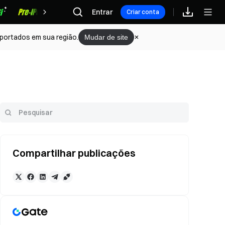
Recompensas
Entrar
Criar conta
portados em sua região.
Mudar de site
Compartilhar publicações