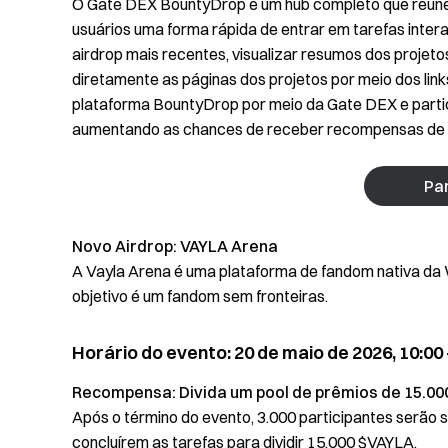
O Gate DEX BountyDrop é um hub completo que reúne 
usuários uma forma rápida de entrar em tarefas inter
airdrop mais recentes, visualizar resumos dos projeto
diretamente as páginas dos projetos por meio dos link
plataforma BountyDrop por meio da Gate DEX e partici
aumentando as chances de receber recompensas de 
Par
Novo Airdrop:
VAYLA Arena
A Vayla Arena é uma plataforma de fandom nativa da 
objetivo é um fandom sem fronteiras.
Horário do evento: 20 de maio de 2026, 10:00 
Recompensa: Divida um pool de prêmios de
15.00
Após o término do evento, 3.000 participantes serão 
concluírem as tarefas para dividir 15.000 $VAYLA.