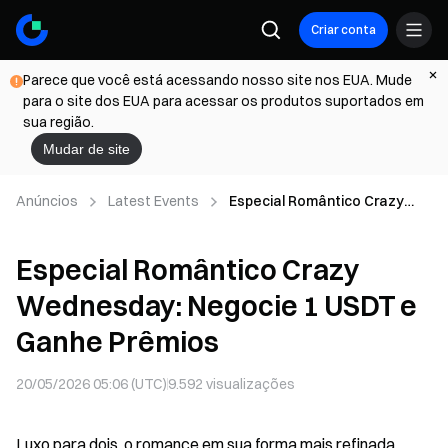
Criar conta
Parece que você está acessando nosso site nos EUA. Mude
para o site dos EUA para acessar os produtos suportados em
sua região.
Mudar de site
Anúncios
Latest Events
Especial Romântico Crazy
Wednesday: Negocie 1 USDT
e Ganhe Prêmios
Especial Romântico Crazy
Wednesday: Negocie 1 USDT e
Ganhe Prêmios
20/05/2026 05:06 (UTC)
9.592
visualizações
Luxo para dois, o romance em sua forma mais refinada.