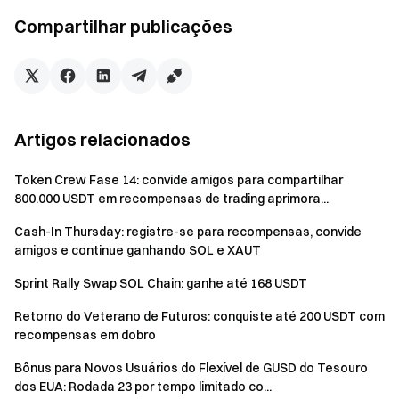
2.000 USDT — 1 chance adicional
Compartilhar publicações
Volume de negociação spot acumulado maior ou igual a
10.000 USDT — 1 chance adicional
Tarefa de Volume de Negociação de Futuros:
Atinga os seguintes volumes de negociação de futuros
para ganhar chances de caixas misteriosas
Artigos relacionados
(acumuláveis), limitadas a 1 chance por nível:
Volume de negociação de futuros acumulado maior ou
Token Crew Fase 14: convide amigos para compartilhar
igual a 2.000 USDT — 1 chance
800.000 USDT em recompensas de trading aprimora...
Volume de negociação de futuros acumulado maior ou
Cash-In Thursday: registre-se para recompensas, convide
igual a 10.000 USDT — 1 chance adicional
amigos e continue ganhando SOL e XAUT
Volume de negociação de futuros acumulado maior ou
igual a 50.000 USDT — 1 chance adicional
Sprint Rally Swap SOL Chain: ganhe até 168 USDT
Volume de negociação de futuros acumulado maior ou
Retorno do Veterano de Futuros: conquiste até 200 USDT com
igual a 100.000 USDT — 1 chance adicional
recompensas em dobro
Volume de negociação de futuros acumulado maior ou
Bônus para Novos Usuários do Flexível de GUSD do Tesouro
igual a 1.000.000 USDT — 1 chance adicional
dos EUA: Rodada 23 por tempo limitado co...