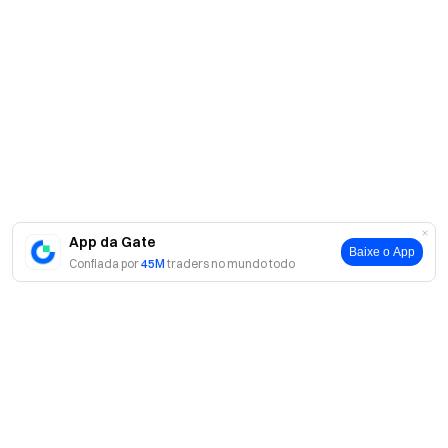
App da Gate
Baixe o App
Confiada por
45M
traders no mundo todo