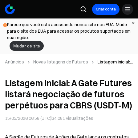
Criar conta
Parece que você está acessando nosso site nos EUA. Mude
para o site dos EUA para acessar os produtos suportados em
sua região.
Mudar de site
Anúncios
Novas listagens de Futuros
Listagem inicial:
A Gate Futures
listará
Listagem inicial: A Gate Futures
negociação de
futuros
listará negociação de futuros
perpétuos para
CBRS (USDT-M)
perpétuos para CBRS (USDT-M)
15/05/2026 06:58 (UTC)
34.081
visualizações
A Seção de Futuros de Ações da Gate lança os contratos