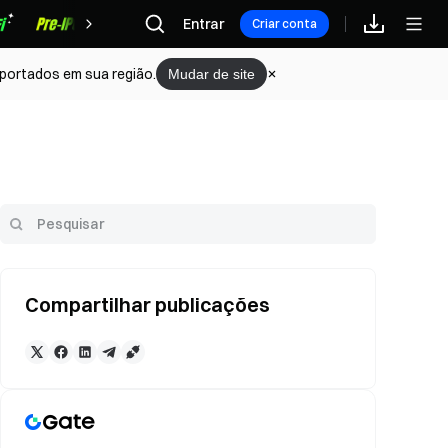
Recompensas
Entrar
Criar conta
portados em sua região.
Mudar de site
Compartilhar publicações