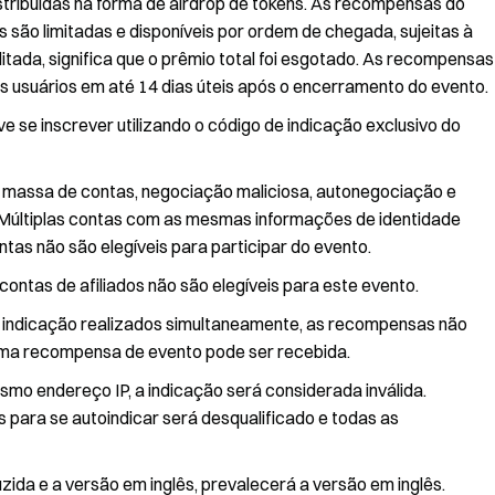
ribuídas na forma de airdrop de tokens. As recompensas do
 são limitadas e disponíveis por ordem de chegada, sujeitas à
itada, significa que o prêmio total foi esgotado. As recompensas
os usuários em até 14 dias úteis após o encerramento do evento.
e se inscrever utilizando o código de indicação exclusivo do
em massa de contas, negociação maliciosa, autonegociação e
 Múltiplas contas com as mesmas informações de identidade
as não são elegíveis para participar do evento.
ontas de afiliados não são elegíveis para este evento.
de indicação realizados simultaneamente, as recompensas não
uma recompensa de evento pode ser recebida.
smo endereço IP, a indicação será considerada inválida.
s para se autoindicar será desqualificado e todas as
ida e a versão em inglês, prevalecerá a versão em inglês.