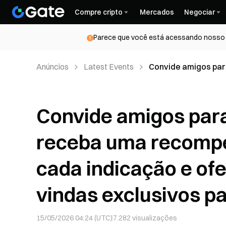
Compre cripto
Mercados
Negociar
Parece que você está acessando nosso s
Anúncios
Latest Events
Convide amigos par
tempo real por cad
exclusivos para se
Convide amigos para
receba uma recompe
cada indicação e of
vindas exclusivos p
15/05/2026 04:24 (UTC)
7.282
visualizações