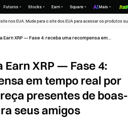
Futuros
Stocks
Earn
Square
Mais
ite nos EUA. Mude para o site dos EUA para acessar os produtos su
a Earn XRP — Fase 4: receba uma recompensa em
a indicação e ofereça presentes de boas-vindas
us amigos
 Earn XRP — Fase 4:
nsa em tempo real por
ereça presentes de boas-
ara seus amigos