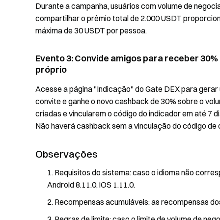
Durante a campanha, usuários com volume de negoc
compartilhar o prêmio total de 2.000 USDT proporci
máxima de 30 USDT por pessoa.
Evento 3: Convide amigos para receber 30%
próprio
Acesse a página "Indicação" do Gate DEX para gerar u
convite e ganhe o novo cashback de 30% sobre o volu
criadas e vincularem o código do indicador em até 7
Não haverá cashback sem a vinculação do código de c
Observações
Requisitos do sistema: caso o idioma não corres
Android 8.11.0, iOS 1.11.0.
Recompensas acumuláveis: as recompensas dos
Regras de limite: caso o limite de volume de n