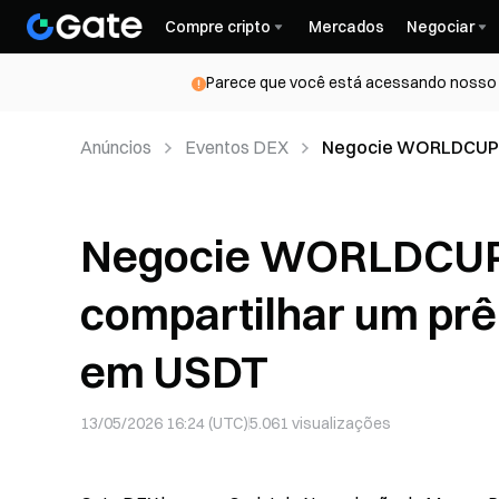
Compre cripto
Mercados
Negociar
Parece que você está acessando nosso s
Anúncios
Eventos DEX
Negocie WORLDCUP M
de US$ 3.000 em US
Negocie WORLDCUP 
compartilhar um prê
em USDT
13/05/2026 16:24 (UTC)
5.061
visualizações