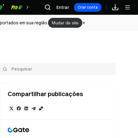
Recompensas
Entrar
Criar conta
portados em sua região.
Mudar de site
Compartilhar publicações