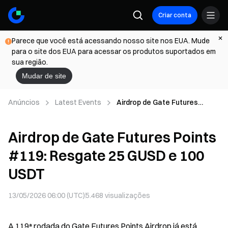
Criar conta
Parece que você está acessando nosso site nos EUA. Mude
para o site dos EUA para acessar os produtos suportados em
sua região.
Mudar de site
Anúncios
Latest Events
Airdrop de Gate Futures
Points #119: Resgate 25
GUSD e 100 USDT
Airdrop de Gate Futures Points
#119: Resgate 25 GUSD e 100
USDT
13/05/2026 06:00 (UTC)
5.468
visualizações
A 119ª rodada do Gate Futures Points Airdrop já está