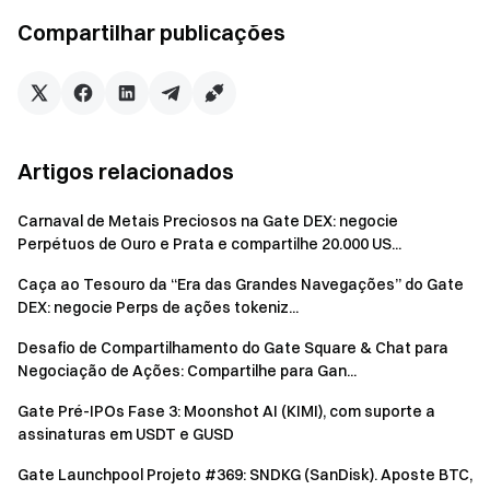
Margem cruzada ou Margem de portfólio), a captura
Compartilhar publicações
utilizará os saldos de USDT e BTC na sua conta Spot
dentro do Unified Account para calcular o valor dos
ativos. Pontuações fixas são atribuídas conforme o nível
correspondente.
Artigos relacionados
Atenção
Carnaval de Metais Preciosos na Gate DEX: negocie
Todos os participantes devem concluir a verificação
Perpétuos de Ouro e Prata e compartilhe 20.000 US...
de identidade antes de reivindicar as recompensas.
Caça ao Tesouro da “Era das Grandes Navegações” do Gate
O volume de negociação de futuros exclui copy
DEX: negocie Perps de ações tokeniz...
trading e trading por bots.
Desafio de Compartilhamento do Gate Square & Chat para
As recompensas em tokens do Futures Points Airdrop
Negociação de Ações: Compartilhe para Gan...
são distribuídas pela plataforma exclusivamente para
Gate Pré-IPOs Fase 3: Moonshot AI (KIMI), com suporte a
fins de recompensa. Os tokens são independentes da
assinaturas em USDT e GUSD
plataforma. O projeto relacionado pode envolver certos
riscos e oscilações de preço; os participantes devem
Gate Launchpool Projeto #369: SNDKG (SanDisk). Aposte BTC,