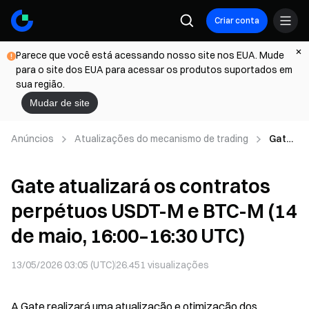
Criar conta
Parece que você está acessando nosso site nos EUA. Mude
para o site dos EUA para acessar os produtos suportados em
sua região.
Mudar de site
Anúncios
Atualizações do mecanismo de trading
Gate
atuali
zará
Gate atualizará os contratos
os
contr
perpétuos USDT-M e BTC-M (14
atos
perpé
de maio, 16:00–16:30 UTC)
tuos
USDT-
13/05/2026 03:05 (UTC)
26.451
visualizações
M e
BTC-
M (14
A Gate realizará uma atualização e otimização dos