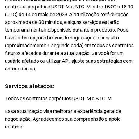
de
contratos perpétuos USDT-M e BTC-M entre 16:00 e 16:30
maio,
(UTC) de 14 de maio de 2026. A atualização terá duração
16:00–
16:30
aproximada de 30 minutos, e alguns serviços estarão
UTC)
temporariamente indisponíveis durante o processo. Pode
haver interrupções breves de negociação e consulta
(aproximadamente 1 segundo cada) em todos os contratos
futuros afetados durante a atualização. Se você for um
usuário afetado ou utilizar API, ajuste suas estratégias com
antecedência.
Serviços afetados:
Todos os contratos perpétuos USDT-M e BTC-M
Essa atualização visa melhorar a experiência geral de
negociação. Agradecemos sua compreensão e apoio
contínuo.