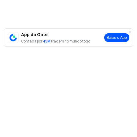
App da Gate
Baixe o App
Confiada por
45M
traders no mundo todo
Sobre
Sobre nós
Produtos
Carreiras
P2P