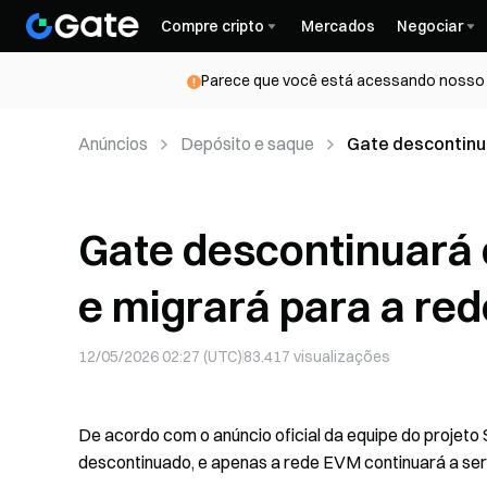
Compre cripto
Mercados
Negociar
Parece que você está acessando nosso s
Anúncios
Depósito e saque
Gate descontinua
EVM
Gate descontinuará 
e migrará para a re
12/05/2026 02:27 (UTC)
83.417
visualizações
De acordo com o anúncio oficial da equipe do projeto S
descontinuado, e apenas a rede EVM continuará a ser