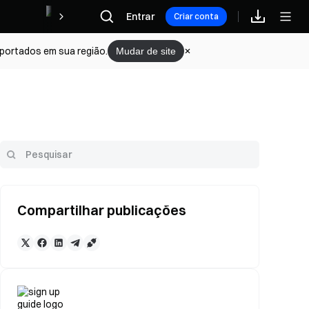
Recompensas
Entrar
Criar conta
portados em sua região.
Mudar de site
Compartilhar publicações