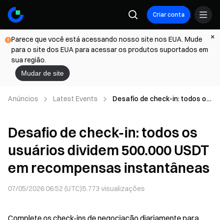
Criar conta
Parece que você está acessando nosso site nos EUA. Mude
para o site dos EUA para acessar os produtos suportados em
sua região.
Mudar de site
Anúncios
Latest Events
Desafio de check-in: todos os
usuários dividem 500.000
USDT em recompensas
Desafio de check-in: todos os
instantâneas
usuários dividem 500.000 USDT
em recompensas instantâneas
07/05/2026 06:52 (UTC)
5.773
visualizações
Complete os check-ins de negociação diariamente para