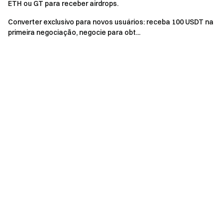
Volume de negociação = Volume de compra + Volume
ETH ou GT para receber airdrops.
de venda.
Converter exclusivo para novos usuários: receba 100 USDT na
As recompensas serão distribuídas como vouchers
primeira negociação, negocie para obt...
de posição e creditadas automaticamente por ordem
de chegada, enquanto durarem os estoques. O evento
será encerrado automaticamente assim que o prêmio
total for totalmente distribuído.
Qualquer comportamento fraudulento, incluindo
registro em massa de contas, negociações maliciosas,
autonegociação ou negociações coordenadas, é
estritamente proibido. Múltiplas contas sob a mesma
identidade verificada serão tratadas como uma única
conta. Subcontas não são elegíveis para este evento.
Criadores de mercado, contas corporativas e
institucionais não são elegíveis para este evento.
Em caso de divergência entre a versão traduzida e a
versão em inglês, prevalecerá a versão em inglês.