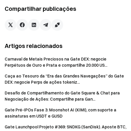
Quando um indicado atingir um volume de negociação de
Compartilhar publicações
futuros de pelo menos 1.000 USDT, a indicação será
considerada bem-sucedida. Ganhe 10 USDT para cada
indicação bem-sucedida. As recompensas são creditadas
automaticamente. Prêmio total: 50.000 USDT.
Artigos relacionados
Ganhe rendimento com seus fundos de futuros
Negocie a qualquer momento — as recompensas
Carnaval de Metais Preciosos na Gate DEX: negocie
continuam com fundos flexíveis
Perpétuos de Ouro e Prata e compartilhe 20.000 US...
Experimente agora
Caça ao Tesouro da “Era das Grandes Navegações” do Gate
DEX: negocie Perps de ações tokeniz...
Observações:
Desafio de Compartilhamento do Gate Square & Chat para
Negociação de Ações: Compartilhe para Gan...
Para ser elegível às recompensas, todos os
participantes devem clicar em [Participe agora] para se
Gate Pré-IPOs Fase 3: Moonshot AI (KIMI), com suporte a
registrar e concluir a verificação de identidade antes do
assinaturas em USDT e GUSD
término do evento.
Gate Launchpool Projeto #369: SNDKG (SanDisk). Aposte BTC,