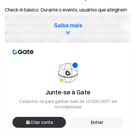
Check-in básico: Durante o evento, usuários que atingirem
um volume diário de negociação de futuros maior ou igual a
5.000 USDT (qualquer par de negociação) se qualificam
Saiba mais
para um check-in bem-sucedido. Cada check-in diário bem-
sucedido concede 10 USDT, creditados automaticamente.
Prêmio total: 200.000 USDT.
Check-in avançado: Durante o evento, usuários que
atingirem um volume diário de negociação de futuros maior
ou igual a 20.000 USDT (qualquer par de negociação) se
qualificam para um check-in bem-sucedido. Cada check-in
diário bem-sucedido concede 50 USDT, creditados
Junte-se à Gate
automaticamente. Prêmio total: 200.000 USDT.
Cadastre-se para ganhar mais de 10.000 USDT em
recompensas
Evento 3: Bônus por indicação — 10 USDT por
indicação
Criar conta
Entrar
Durante o evento, convide amigos para se inscreverem.