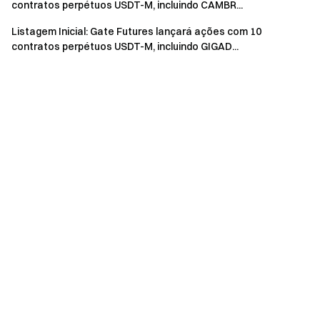
Interaja com nossa comunidade global
para obter os
contratos perpétuos USDT-M, incluindo CAMBR...
insights mais recentes
Listagem Inicial: Gate Futures lançará ações com 10
Transparência e Segurança
contratos perpétuos USDT-M, incluindo GIGAD...
Verifique nossa Prova de Reserva de 100%