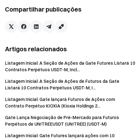
Equipe Gate
Compartilhar publicações
30 de abril de 2026
Seu portal para as criptomoedas
Negocie mais de 4,900 criptomoedas de forma segura,
Artigos relacionados
rápida, e fácil
Comece hoje mesmo
Listagem Inicial: A Seção de Ações da Gate Futures Listará 10
Contratos Perpétuos USDT-M, Incl...
Registre-se
e reivindique até $10000 em recompensas de
boas-vindas
Listagem Inicial: A Seção de Ações de Futuros da Gate
Convide um amigo
e ganhe 40% de comissão
Listará 10 Contratos Perpétuos USDT-M, I...
Fique ligado
Listagem Inicial: Gate lançará Futuros de Ações com
Visite o site oficial da Gate
Contrato Perpétuo KIOXIA (Kioxia Holdings 2...
Baixe o App | Versão Desktop da Gate
Siga-nos no X (Twitter)
para mais bônus
Gate Lança Negociação de Pré-Mercado para Futuros
Perpétuos de UNITREEUSDT (UNITREE) (USDT-M)
Participe da nossa comunidade no Telegram
para discutir
tópicos em alta
Listagem Inicial: Gate Futures lançará ações com 10