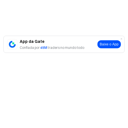
App da Gate
Baixe o App
Confiada por
45M
traders no mundo todo
Sobre
Sobre nós
Produtos