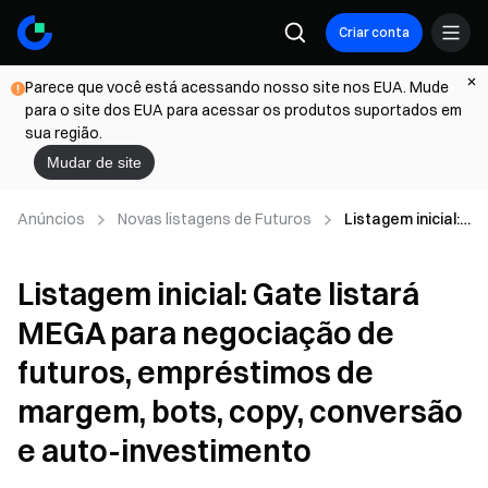
Criar conta
Parece que você está acessando nosso site nos EUA. Mude
para o site dos EUA para acessar os produtos suportados em
sua região.
Mudar de site
Anúncios
Novas listagens de Futuros
Listagem inicial:
Gate listará
MEGA para
Listagem inicial: Gate listará
negociação de
futuros,
MEGA para negociação de
empréstimos de
margem, bots,
futuros, empréstimos de
copy, conversão
e auto-
margem, bots, copy, conversão
investimento
e auto-investimento