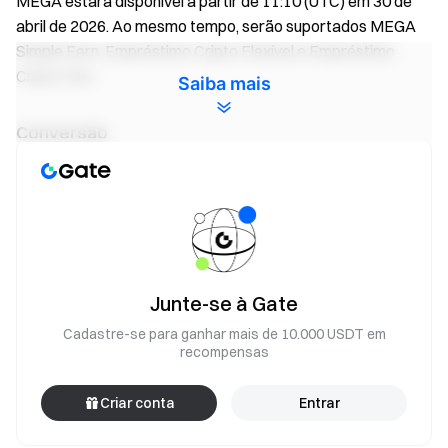
MEGA estará disponível a partir de 11:10 (UTC) em 30 de
abril de 2026. Ao mesmo tempo, serão suportados MEGA
Simple Earn, Empréstimo Cripto Flexível e Empréstimo
Cripto Fixo.
Saiba mais
Conversão
O recurso de conversão de MEGA estará disponível 1 hora
após o início da negociação spot de MEGA, permitindo que
os usuários convertam instantaneamente MEGA para
USDT ou outros tokens suportados.
Junte-se à Gate
Auto-investimento
Cadastre-se para ganhar mais de 10.000 USDT em
O recurso de auto-investimento de MEGA estará disponível
recompensas
1 hora após o início do mercado spot de MEGA, suportando
intervalos de investimento horário e diário.
Criar conta
Entrar