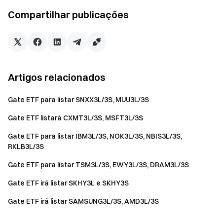
Compartilhar publicações
Seu portal para as criptomoedas
Negocie mais de 4,900 criptomoedas de forma segura,
rápida, e fácil
Comece hoje mesmo
Artigos relacionados
Registre-se
e reivindique até $10000 em recompensas de
boas-vindas
Gate ETF para listar SNXX3L/3S, MUU3L/3S
Convide um amigo
e ganhe 40% de comissão
Fique ligado
Gate ETF listará CXMT3L/3S, MSFT3L/3S
Visite o site oficial da Gate
Gate ETF para listar IBM3L/3S, NOK3L/3S, NBIS3L/3S,
Baixe o App | Versão Desktop da Gate
RKLB3L/3S
Siga-nos no X (Twitter)
para mais bônus
Gate ETF para listar TSM3L/3S, EWY3L/3S, DRAM3L/3S
Participe da nossa comunidade no Telegram
para discutir
tópicos em alta
Gate ETF irá listar SKHY3L e SKHY3S
Interaja com nossa comunidade global
para obter os
Gate ETF irá listar SAMSUNG3L/3S, AMD3L/3S
insights mais recentes
Transparência e Segurança