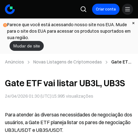
Criar conta
Parece que você está acessando nosso site nos EUA. Mude
para o site dos EUA para acessar os produtos suportados em
sua região.
Mudar de site
Anúncios
Novas Listagens de Criptomoedas
Gate ETF
vai listar
UB3L,
Gate ETF vai listar UB3L, UB3S
UB3S
24/04/2026 01:30 (UTC)
15.995
visualizações
Para atender às diversas necessidades de negociação dos
usuários, a Gate ETF planeja listar os pares de negociação
UB3L/USDT e UB3S/USDT.