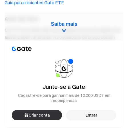
Guia para iniciantes Gate ETF
Aviso de risco
Saiba mais
Os ETFs envolvem alto risco devido ao seu mecanismo de
alavancagem embutido. As oscilações de preço podem
resultar em ganhos ou perdas significativos. Além disso,
devido ao rebalanceamento programado e intradiário, o
retorno cumulativo em determinado período pode não
refletir integralmente a proporção de alavancagem-alvo.
Os ETFs são projetados principalmente para negociações
de curto prazo e não são adequados para holding de longo
Junte-se à Gate
prazo. Certifique-se de compreender totalmente os riscos
associados antes de negociar.
Cadastre-se para ganhar mais de 10.000 USDT em
recompensas
Criar conta
Entrar
Equipe Gate
24 de abril de 2026