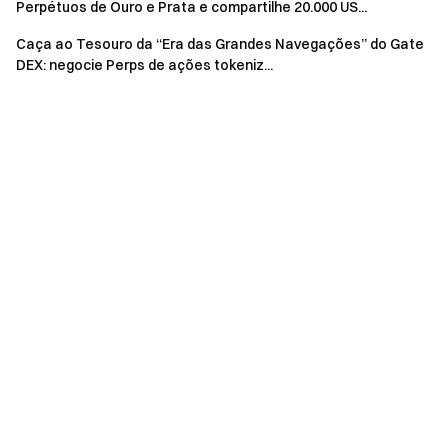
Perpétuos de Ouro e Prata e compartilhe 20.000 US...
Caça ao Tesouro da “Era das Grandes Navegações” do Gate
Avisos:
DEX: negocie Perps de ações tokeniz...
Todos os participantes precisam clicar no botão
[Participe agora] e concluir a verificação de identidade
antes do término do evento para serem elegíveis às
recompensas.
Volume de negociação = Volume de compra + Volume
de venda.
O prêmio total deste evento é de 8.000 USDT. As
recompensas serão distribuídas em até 14 dias úteis
após o término da campanha.
O uso de contas duplicadas e quaisquer outras
condutas fraudulentas, como inflar volume de
negociação, cadastro em massa de contas falsas,
autonegociação, casamentos de ordens, entre outros,
são estritamente proibidos. Múltiplas contas com as