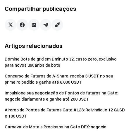
Atividade 3: Convide amigos e ganhe até 250
Compartilhar publicações
USDT de bônus de indicação cada
Durante o evento, convide um amigo para se cadastrar e
alcançar volume de negociação spot de PUBLIC de US$
200 para ganhar uma recompensa de 2 USDT. O prêmio
Artigos relacionados
total é de 800 USDT e cada indicador pode ganhar até 250
USDT em recompensas. Quanto mais amigos você
Domine Bots de grid em 1 minuto 12, custo zero, exclusivo
convidar, mais recompensas poderá ganhar. As
para novos usuários de bots
recompensas serão distribuídas por ordem de chegada.
Concurso de Futuros de A-Share: receba 3 USDT no seu
primeiro pedido e ganhe até 8.000 USDT
Total de indicações
Recompensas
Impulsione sua negociação de Pontos de futuros na Gate:
negocie diariamente e ganhe até 200 USDT
1-5
2 USDT/pessoa
Airdrop de Pontos de Futuros Gate #128: Reivindique 12 GUSD
6-20
3 USDT/pessoa
e 100 USDT
Carnaval de Metais Preciosos na Gate DEX: negocie
>20
5 USDT/pessoa