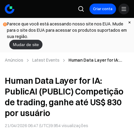
Criar conta
Parece que você está acessando nosso site nos EUA. Mude
para o site dos EUA para acessar os produtos suportados em
sua região.
Mudar de site
Anúncios
Latest Events
Human Data Layer for IA:
PublicAI (PUBLIC) Competição
de trading, ganhe até US$ 830
Human Data Layer for IA:
por usuário
PublicAI (PUBLIC) Competição
de trading, ganhe até US$ 830
por usuário
21/04/2026 06:47 (UTC)
9.954
visualizações