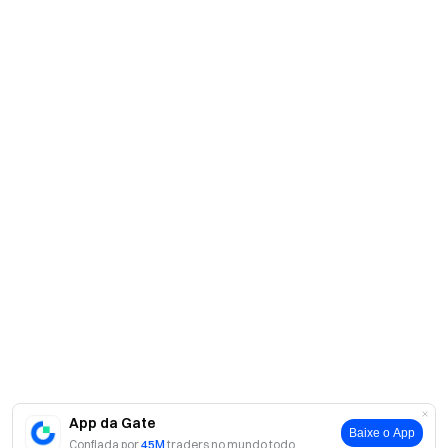
App da Gate
Baixe o App
Confiada por
45M
traders no mundo todo