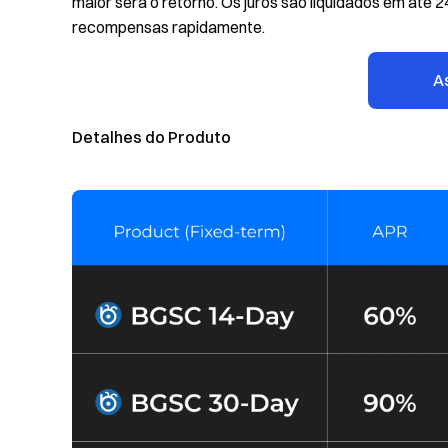
maior será o retorno. Os juros são liquidados em até 
recompensas rapidamente.
A
Detalhes do Produto