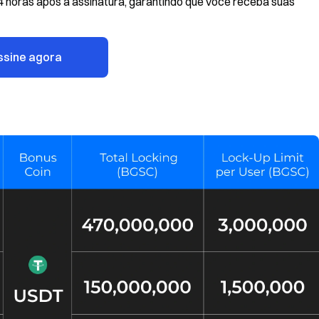
24 horas após a assinatura, garantindo que você receba suas
ssine agora