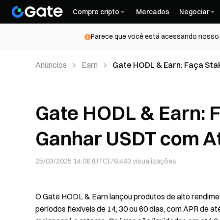
Compre cripto
Mercados
Negociar
Parece que você está acessando nosso s
Anúncios
Earn
Gate HODL & Earn: Faça Sta
Gate HODL & Earn: 
Ganhar USDT com A
25/03/2025 14:06 (UTC)
76.493
visualizações
O Gate HODL & Earn lançou produtos de alto rendimen
períodos flexíveis de 14, 30 ou 60 dias, com APR de a