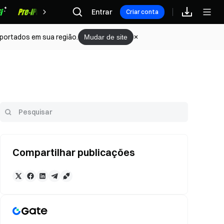
Recompensas
Entrar
Criar conta
portados em sua região.
Mudar de site
Compartilhar publicações