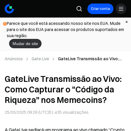
Criar conta
Parece que você está acessando nosso site nos EUA. Mude
para o site dos EUA para acessar os produtos suportados em
sua região.
Mudar de site
Anúncios
Gate Live
GateLive Transmissão ao Vivo:
Como Capturar o "Código da
Riqueza" nos Memecoins?
GateLive Transmissão ao Vivo:
Como Capturar o "Código da
Riqueza" nos Memecoins?
25/03/2025 09:26 (UTC)
51.435
visualizações
A GateLive sediará um programa ao vivo chamado “Crypto