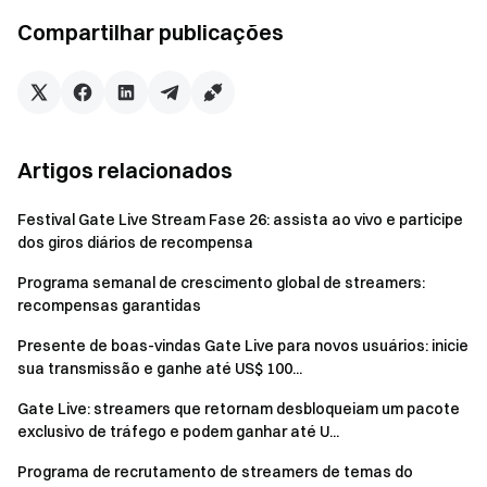
comunidade do streamer.
Compartilhar publicações
Suporte Exclusivo: Recompensas mensais
multidimensionais , incluindo
airdrops de projetos, bônus
de crescimento de fãs, patrocínios para sorteios,
presentes para transmissões e muito mais
.
Eventos Regulares:
Seleção mensal de streamers
Artigos relacionados
populares baseada no desempenho ao vivo,
Festival Gate Live Stream Fase 26: assista ao vivo e participe
concedendo
dos giros diários de recompensa
títulos de streamer, certificação oficial e troféus
honorários anuais.
Prêmios de $10.000 a $100.000
Programa semanal de crescimento global de streamers:
disponíveis periodicamente!
recompensas garantidas
Presentes Exclusivos:
Participação prioritária em
Presente de boas-vindas Gate Live para novos usuários: inicie
eventos privados da Gate e produtos exclusivos da
sua transmissão e ganhe até US$ 100...
Gate para eventos e feriados especiais.
Gate Live: streamers que retornam desbloqueiam um pacote
exclusivo de tráfego e podem ganhar até U...
Ainda não é um streamer? Pressione o botão abaixo para
se inscrever como Streamer GateLive e
clique aqui para
Programa de recrutamento de streamers de temas do