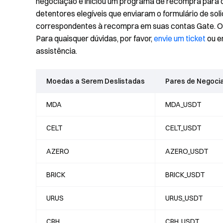
negociação e iniciou um programa de recompra para o
detentores elegíveis que enviaram o formulário de sol
correspondentes à recompra em suas contas Gate. O
Para quaisquer dúvidas, por favor,
envie um ticket
ou e
assistência.
Moedas a Serem Deslistadas
Pares de Negoci
MDA
MDA_USDT
CELT
CELT_USDT
AZERO
AZERO_USDT
BRICK
BRICK_USDT
URUS
URUS_USDT
CRH
CRH_USDT