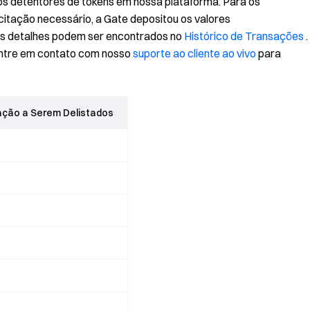
s detentores de tokens em nossa plataforma. Para os
icitação necessário, a Gate depositou os valores
s detalhes podem ser encontrados no
Histórico de Transações
.
ntre em contato com nosso
suporte ao cliente ao vivo
para
ação a Serem Delistados