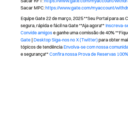
Sacar RFT:
https://www.gate.com/myaccount/withd
Sacar MPC:
https://www.gate.com/myaccount/with
Equipe Gate 22 de março, 2025 **Seu Portal para as
segura, rápida e fácil na Gate **Aja agora**
Inscreva-s
Convide amigos
e ganhe uma comissão de 40% **Fiq
Gate
|
Desktop
Siga-nos no X (Twitter)
para obter ma
tópicos de tendência
Envolva-se com nossa comunida
e segurança**
Confira nossa Prova de Reservas 100