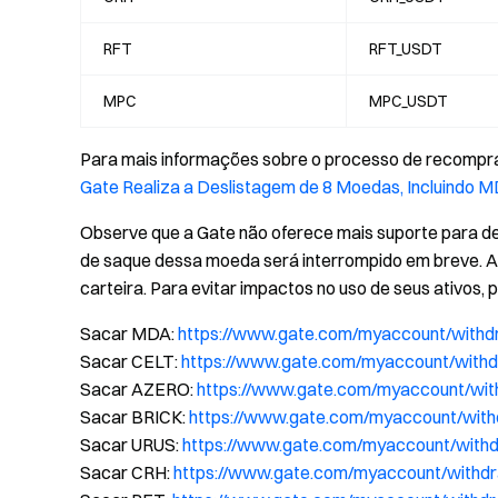
RFT
RFT_USDT
MPC
MPC_USDT
Para mais informações sobre o processo de recompra
Gate Realiza a Deslistagem de 8 Moedas, Incluindo 
Observe que a Gate não oferece mais suporte para d
de saque dessa moeda será interrompido em breve. A
carteira. Para evitar impactos no uso de seus ativos, p
Sacar MDA:
https://www.gate.com/myaccount/wit
Sacar CELT:
https://www.gate.com/myaccount/with
Sacar AZERO:
https://www.gate.com/myaccount/w
Sacar BRICK:
https://www.gate.com/myaccount/wit
Sacar URUS:
https://www.gate.com/myaccount/wit
Sacar CRH:
https://www.gate.com/myaccount/with