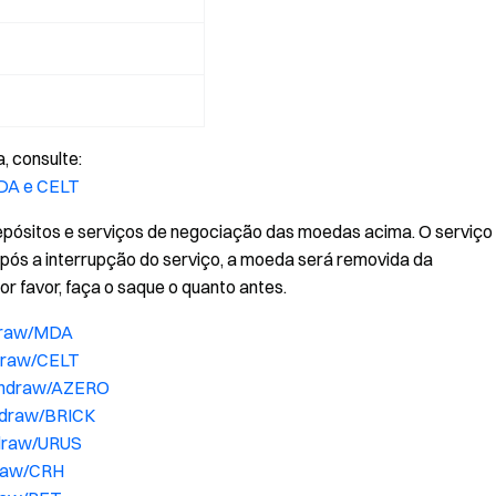
, consulte:
MDA e CELT
epósitos e serviços de negociação das moedas acima. O serviço
pós a interrupção do serviço, a moeda será removida da
or favor, faça o saque o quanto antes.
hdraw/MDA
draw/CELT
ithdraw/AZERO
hdraw/BRICK
hdraw/URUS
draw/CRH