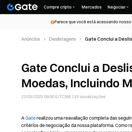
Compre cripto
Mercados
Negociar
Parece que você está acessando nosso s
Anúncios
Deslistagens
Gate Conclui a Desl
CELT
Gate Conclui a Desl
Moedas, Incluindo 
22/03/2025 09:00 (UTC)
68.133
visualizações
A
Gate
realizou uma reavaliação completa das segui
critérios de negociação da nossa plataforma. Como r