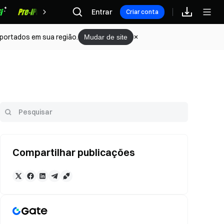
Recompensas
Entrar
Criar conta
portados em sua região.
Mudar de site
Compartilhar publicações