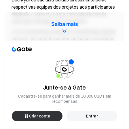
respectivas equipes dos projetos aos participantes
elegíveis. A Gate DEX atua como plataforma de
execução e listagem das campanhas.
Saiba mais
As recompensas podem ser reivindicadas apenas
uma vez. Se o mesmo usuário participar com vários
endereços Web3, a recompensa será concedida ao
endereço Web3 elegível com o maior valor de
recompensa.
Para garantir a justiça, todos os destinatários das
recompensas passarão por uma revisão da plataforma
para evitar ataques Sybil. Se múltiplos endereços do
Junte-se à Gate
mesmo dispositivo participarem, as recompensas serão
Cadastre-se para ganhar mais de 10.000 USDT em
concedidas aleatoriamente a um único endereço
recompensas
elegível.
A Gate DEX reserva o direito final de interpretação
Criar conta
Entrar
deste evento. Qualquer participante envolvido em