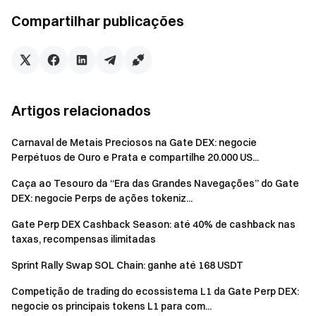
práticas desonestas ou fraudulentas será
Compartilhar publicações
desqualificado das recompensas.
Aviso de risco
Os projetos do BountyDrop são iniciativas de startup
em blockchain que ainda estão em estágio inicial. Esses
Artigos relacionados
projetos podem apresentar riscos significativos em
termos de operação, tecnologia e conformidade
Carnaval de Metais Preciosos na Gate DEX: negocie
regulatória.
Perpétuos de Ouro e Prata e compartilhe 20.000 US...
Compreender e avaliar os riscos inerentes a startups
Caça ao Tesouro da “Era das Grandes Navegações” do Gate
DEX: negocie Perps de ações tokeniz...
de blockchain requer conhecimento técnico e financeiro
avançado.
Gate Perp DEX Cashback Season: até 40% de cashback nas
taxas, recompensas ilimitadas
O projeto em que você participa pode apresentar
alta volatilidade, e seu preço pode subir ou cair
Sprint Rally Swap SOL Chain: ganhe até 168 USDT
significativamente devido a diversos fatores, incluindo
Competição de trading do ecossistema L1 da Gate Perp DEX:
tecnologia, regulamentação e condições de mercado.
negocie os principais tokens L1 para com...