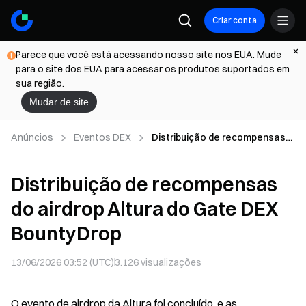
Criar conta
Parece que você está acessando nosso site nos EUA. Mude
para o site dos EUA para acessar os produtos suportados em
sua região.
Mudar de site
Anúncios
Eventos DEX
Distribuição de recompensas
do airdrop Altura do Gate DEX
BountyDrop
Distribuição de recompensas
do airdrop Altura do Gate DEX
BountyDrop
13/06/2026 03:52 (UTC)
3.126
visualizações
O evento de airdrop da Altura foi concluído, e as