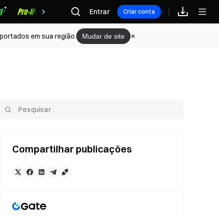
Recompensas
Entrar
Criar conta
portados em sua região.
Mudar de site
Compartilhar publicações