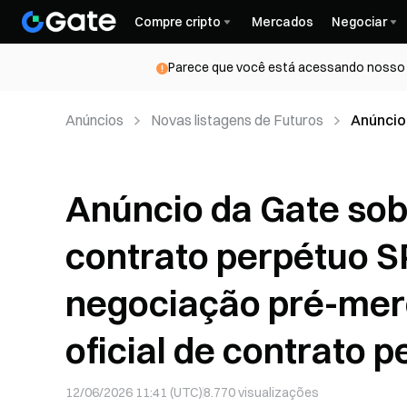
Compre cripto
Mercados
Negociar
Parece que você está acessando nosso s
Anúncios
Novas listagens de Futuros
Anúncio
SPCXUSD
oficial 
Anúncio da Gate sob
contrato perpétuo 
negociação pré-mer
oficial de contrato 
12/06/2026 11:41 (UTC)
8.770
visualizações