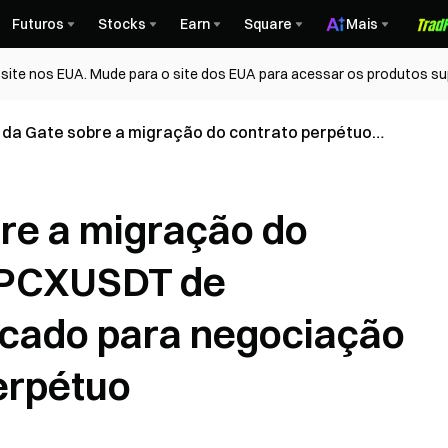
Futuros
Stocks
Earn
Square
Mais
ite nos EUA. Mude para o site dos EUA para acessar os produtos su
 da Gate sobre a migração do contrato perpétuo
T de negociação pré-mercado para negociação
de contrato perpétuo
re a migração do
SPCXUSDT de
cado para negociação
perpétuo